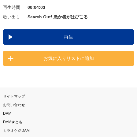
再生時間
00:04:03
お知らせ
よくあるご質問
歌い出し
Search Out! 愚か者がはびこる
DAMの新曲・ランキングなど
再生
カラオケ最新情報をチェック！
お気に入りリストに追加
自宅でカラオケ歌い放題！
家族や友達と一緒に！練習にも！
サイトマップ
お問い合わせ
DAM
DAM★とも
カラオケ＠DAM