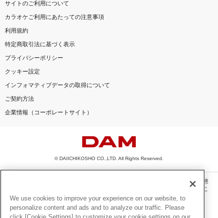
サイトのご利用について
カラオケご利用にあたっての注意事項
利用規約
特定商取引法に基づく表示
プライバシーポリシー
クッキー設定
インフォマティブデータの取得について
ご契約方法
企業情報（コーポレートサイト）
© DAIICHIKOSHO CO.,LTD. All Rights Reserved.
このサイトに掲載されている一切の文章・画像・写真・動画・音声等を、手段や形態
を問わず、著作権法の定める範囲を超えて無断で複製、転載、ファイル化などするこ
とを禁じます。
We use cookies to improve your experience on our website, to
personalize content and ads and to analyze our traffic. Please
楽曲及びコンテンツは、機種によりご利用いただけない場合があります。
click [Cookie Settings] to customize your cookie settings on our
楽曲及びコンテンツの配信日、配信内容が変更になる場合があります。