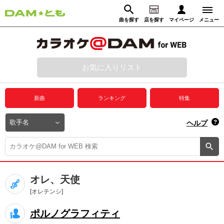
曲を探す
店を探す
マイページ
メニュー
ログイン
マイページ
お気に入りリスト
動画からさがす
録音からさがす
プレミアムサービス
新曲
ランキング
特集
DAM★とも動画
閉じる
ヘルプ
DAM★とも録音
カラオケ＠DAM
オレ、天使
ユーザー検索
[オレテンシ]
ポルノグラフィティ
キャンペーン