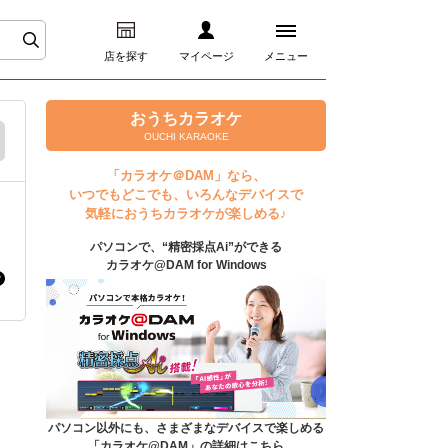
店を探す
マイページ
メニュー
ログイン
おうちカラオケ
OUCHI KARAOKE
マイページ
「カラオケ＠DAM」なら、
いつでもどこでも、いろんなデバイスで
プレミアムサービス
気軽におうちカラオケが楽しめる♪
パソコンで、“精密採点Ai”ができる
DAM★とも動画
カラオケ@DAM for Windows
DAM★とも録音
カラオケ＠DAM
ユーザー検索
パソコン以外にも、さまざまなデバイスで楽しめる
「カラオケ@DAM」の詳細はこちら