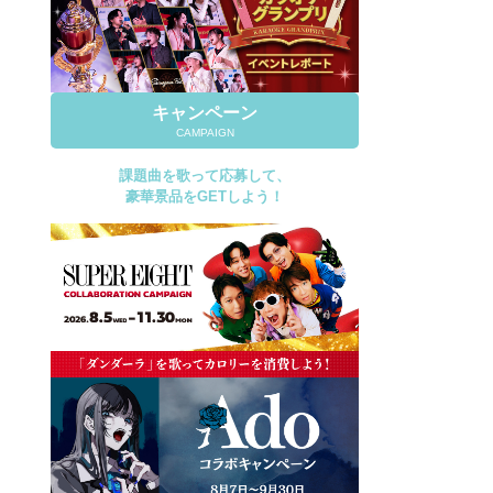
キャンペーン
CAMPAIGN
課題曲を歌って応募して、
豪華景品をGETしよう！