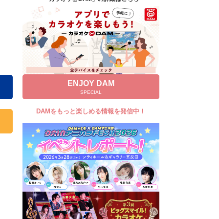
キャンペーン
お知らせ
よくあるご質問
DAMの新曲・ランキングなど
カラオケ最新情報をチェック！
ENJOY DAM
SPECIAL
DAMをもっと楽しめる情報を発信中！
自宅でカラオケ歌い放題！
家族や友達と一緒に！練習にも！