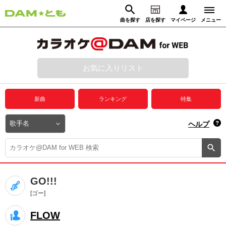
曲を探す
店を探す
マイページ
メニュー
ログイン
マイページ
お気に入りリスト
動画からさがす
録音からさがす
プレミアムサービス
新曲
ランキング
特集
DAM★とも動画
閉じる
ヘルプ
DAM★とも録音
カラオケ＠DAM
GO!!!
ユーザー検索
[ゴー]
FLOW
キャンペーン