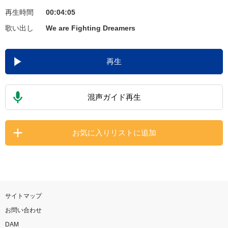
再生時間
00:04:05
お知らせ
よくあるご質問
歌い出し
We are Fighting Dreamers
DAMの新曲・ランキングなど
再生
カラオケ最新情報をチェック！
混声ガイド再生
自宅でカラオケ歌い放題！
お気に入りリストに追加
家族や友達と一緒に！練習にも！
サイトマップ
お問い合わせ
DAM