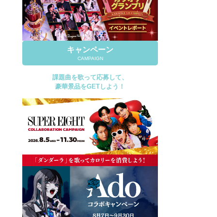
キャンペーン
CAMPAIGN
課題曲を歌って応募して、
豪華景品をGETしよう！