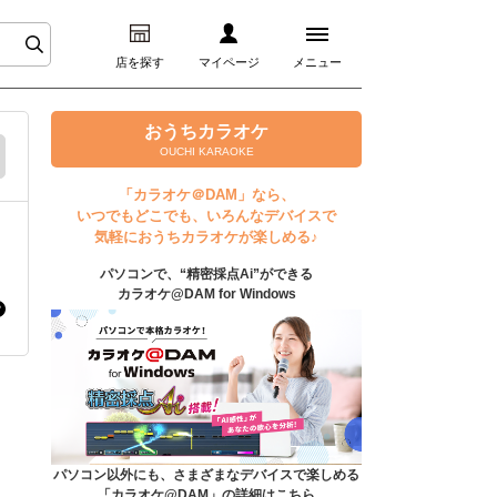
店を探す
マイページ
メニュー
ログイン
おうちカラオケ
OUCHI KARAOKE
マイページ
「カラオケ＠DAM」なら、
いつでもどこでも、いろんなデバイスで
プレミアムサービス
気軽におうちカラオケが楽しめる♪
パソコンで、“精密採点Ai”ができる
DAM★とも動画
カラオケ@DAM for Windows
DAM★とも録音
カラオケ＠DAM
ユーザー検索
パソコン以外にも、さまざまなデバイスで楽しめる
「カラオケ@DAM」の詳細はこちら