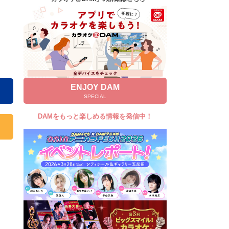
キャンペーン
お知らせ
よくあるご質問
DAMの新曲・ランキングなど
カラオケ最新情報をチェック！
ENJOY DAM
SPECIAL
DAMをもっと楽しめる情報を発信中！
自宅でカラオケ歌い放題！
家族や友達と一緒に！練習にも！