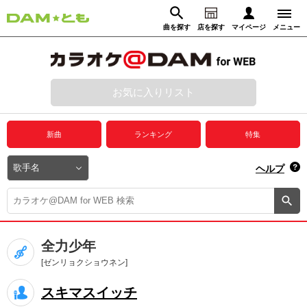
曲を探す
店を探す
マイページ
メニュー
ログイン
マイページ
お気に入りリスト
動画からさがす
録音からさがす
プレミアムサービス
新曲
ランキング
特集
DAM★とも動画
閉じる
ヘルプ
DAM★とも録音
カラオケ＠DAM
全力少年
ユーザー検索
[ゼンリョクショウネン]
スキマスイッチ
キャンペーン