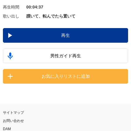
再生時間
00:04:37
お知らせ
よくあるご質問
歌い出し
躓いて、転んでたら置いて
DAMの新曲・ランキングなど
再生
カラオケ最新情報をチェック！
男性ガイド再生
自宅でカラオケ歌い放題！
お気に入りリストに追加
家族や友達と一緒に！練習にも！
サイトマップ
お問い合わせ
DAM