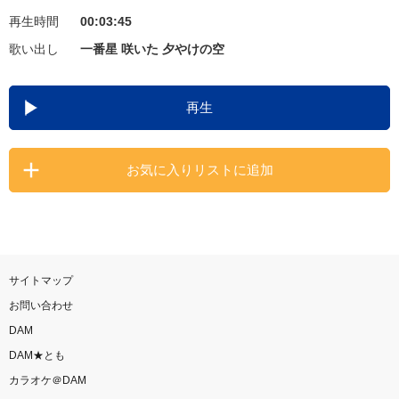
再生時間
00:03:45
お知らせ
よくあるご質問
歌い出し
一番星 咲いた 夕やけの空
DAMの新曲・ランキングなど
再生
カラオケ最新情報をチェック！
お気に入りリストに追加
自宅でカラオケ歌い放題！
家族や友達と一緒に！練習にも！
サイトマップ
お問い合わせ
DAM
DAM★とも
カラオケ＠DAM