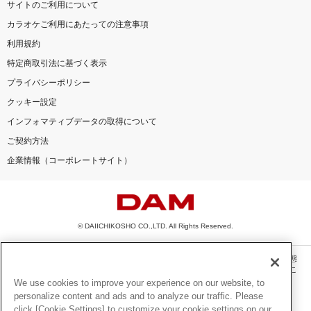
サイトのご利用について
カラオケご利用にあたっての注意事項
利用規約
特定商取引法に基づく表示
プライバシーポリシー
クッキー設定
インフォマティブデータの取得について
ご契約方法
企業情報（コーポレートサイト）
© DAIICHIKOSHO CO.,LTD. All Rights Reserved.
このサイトに掲載されている一切の文章・画像・写真・動画・音声等を、手段や形態
を問わず、著作権法の定める範囲を超えて無断で複製、転載、ファイル化などするこ
とを禁じます。
We use cookies to improve your experience on our website, to
personalize content and ads and to analyze our traffic. Please
楽曲及びコンテンツは、機種によりご利用いただけない場合があります。
click [Cookie Settings] to customize your cookie settings on our
楽曲及びコンテンツの配信日、配信内容が変更になる場合があります。