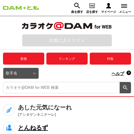
曲を探す
店を探す
マイページ
メニュー
ログイン
マイページ
お気に入りリスト
動画からさがす
録音からさがす
プレミアムサービス
新曲
ランキング
特集
DAM★とも動画
閉じる
ヘルプ
DAM★とも録音
カラオケ＠DAM
あした元気になーれ
ユーザー検索
[アシタゲンキニナーレ]
とんねるず
キャンペーン