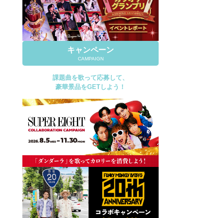
キャンペーン
CAMPAIGN
課題曲を歌って応募して、
豪華景品をGETしよう！