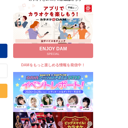
キャンペーン
お知らせ
よくあるご質問
DAMの新曲・ランキングなど
カラオケ最新情報をチェック！
ENJOY DAM
SPECIAL
DAMをもっと楽しめる情報を発信中！
自宅でカラオケ歌い放題！
家族や友達と一緒に！練習にも！