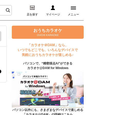
店を探す
マイページ
メニュー
ログイン
おうちカラオケ
OUCHI KARAOKE
マイページ
「カラオケ＠DAM」なら、
いつでもどこでも、いろんなデバイスで
プレミアムサービス
気軽におうちカラオケが楽しめる♪
パソコンで、“精密採点Ai”ができる
DAM★とも動画
カラオケ@DAM for Windows
DAM★とも録音
カラオケ＠DAM
ユーザー検索
パソコン以外にも、さまざまなデバイスで楽しめる
「カラオケ@DAM」の詳細はこちら