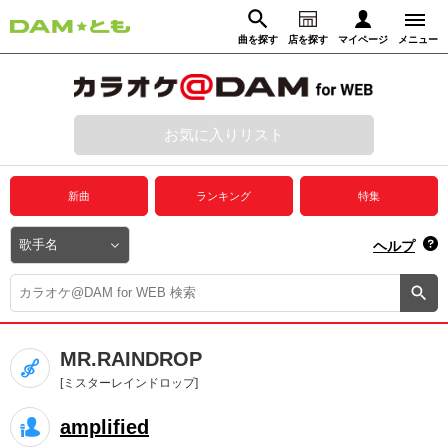
曲を探す
店を探す
マイページ
メニュー
ログイン
マイページ
お気に入りリスト
動画からさがす
録音からさがす
プレミアムサービス
新曲
ランキング
特集
DAM★とも動画
閉じる
ヘルプ
DAM★とも録音
カラオケ＠DAM
MR.RAINDROP
ユーザー検索
[ミスターレインドロップ]
amplified
キャンペーン