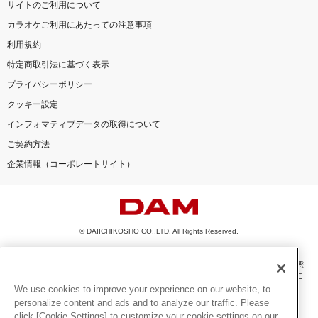
サイトのご利用について
カラオケご利用にあたっての注意事項
利用規約
特定商取引法に基づく表示
プライバシーポリシー
クッキー設定
インフォマティブデータの取得について
ご契約方法
企業情報（コーポレートサイト）
© DAIICHIKOSHO CO.,LTD. All Rights Reserved.
このサイトに掲載されている一切の文章・画像・写真・動画・音声等を、手段や形態
を問わず、著作権法の定める範囲を超えて無断で複製、転載、ファイル化などするこ
とを禁じます。
We use cookies to improve your experience on our website, to
personalize content and ads and to analyze our traffic. Please
楽曲及びコンテンツは、機種によりご利用いただけない場合があります。
click [Cookie Settings] to customize your cookie settings on our
楽曲及びコンテンツの配信日、配信内容が変更になる場合があります。