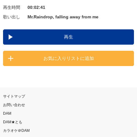
再生時間
00:02:41
お知らせ
よくあるご質問
歌い出し
Mr.Raindrop, falling away from me
DAMの新曲・ランキングなど
再生
カラオケ最新情報をチェック！
お気に入りリストに追加
自宅でカラオケ歌い放題！
家族や友達と一緒に！練習にも！
サイトマップ
お問い合わせ
DAM
DAM★とも
カラオケ＠DAM