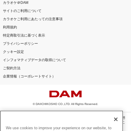
カラオケ＠DAM
サイトのご利用について
カラオケご利用にあたっての注意事項
利用規約
特定商取引法に基づく表示
プライバシーポリシー
クッキー設定
インフォマティブデータの取得について
ご契約方法
企業情報（コーポレートサイト）
© DAIICHIKOSHO CO.,LTD. All Rights Reserved.
このサイトに掲載されている一切の文章・画像・写真・動画・音声等を、手段や形態
を問わず、著作権法の定める範囲を超えて無断で複製、転載、ファイル化などするこ
とを禁じます。
We use cookies to improve your experience on our website, to