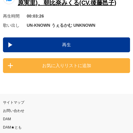
原実里)、朝比奈みくる(CV.後藤邑子)
お知らせ
よくあるご質問
再生時間
00:03:26
歌い出し
UN-KNOWN うぇるかむ UNKNOWN
DAMの新曲・ランキングなど
カラオケ最新情報をチェック！
再生
お気に入りリストに追加
自宅でカラオケ歌い放題！
家族や友達と一緒に！練習にも！
サイトマップ
お問い合わせ
DAM
DAM★とも