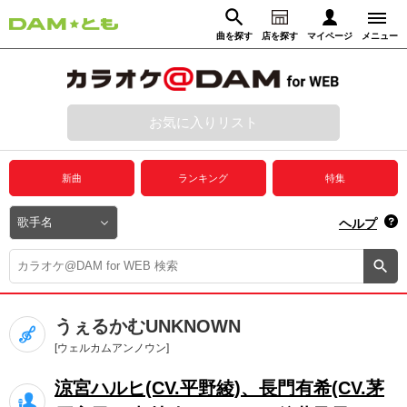
曲を探す
店を探す
マイページ
メニュー
ログイン
マイページ
お気に入りリスト
動画からさがす
録音からさがす
プレミアムサービス
新曲
ランキング
特集
DAM★とも動画
閉じる
ヘルプ
DAM★とも録音
カラオケ＠DAM
うぇるかむUNKNOWN
ユーザー検索
[ウェルカムアンノウン]
涼宮ハルヒ(CV.平野綾)、長門有希(CV.茅
キャンペーン