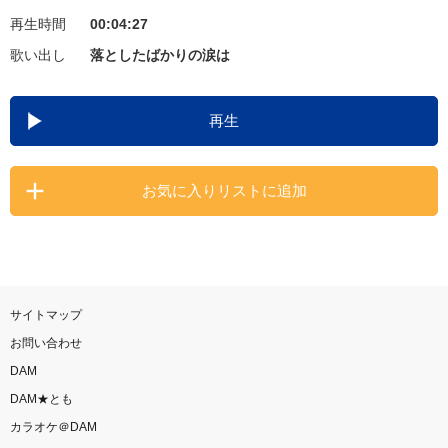
再生時間
00:04:27
お知らせ
よくあるご質問
歌い出し
落としたばかりの涙は
DAMの新曲・ランキングなど
再生
カラオケ最新情報をチェック！
お気に入りリストに追加
自宅でカラオケ歌い放題！
家族や友達と一緒に！練習にも！
サイトマップ
お問い合わせ
DAM
DAM★とも
カラオケ＠DAM