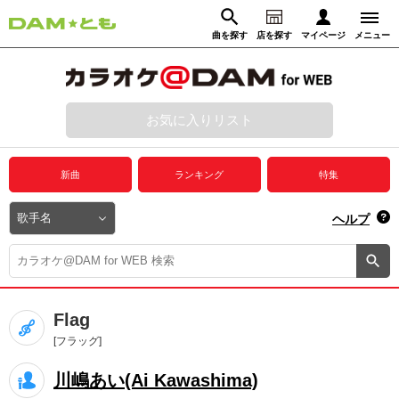
曲を探す
店を探す
マイページ
メニュー
ログイン
マイページ
お気に入りリスト
動画からさがす
録音からさがす
プレミアムサービス
新曲
ランキング
特集
DAM★とも動画
閉じる
ヘルプ
DAM★とも録音
カラオケ＠DAM
Flag
ユーザー検索
[フラッグ]
川嶋あい(Ai Kawashima)
キャンペーン