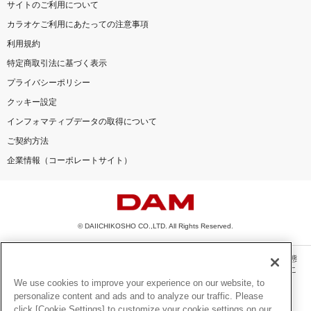
サイトのご利用について
カラオケご利用にあたっての注意事項
利用規約
特定商取引法に基づく表示
プライバシーポリシー
クッキー設定
インフォマティブデータの取得について
ご契約方法
企業情報（コーポレートサイト）
© DAIICHIKOSHO CO.,LTD. All Rights Reserved.
このサイトに掲載されている一切の文章・画像・写真・動画・音声等を、手段や形態
を問わず、著作権法の定める範囲を超えて無断で複製、転載、ファイル化などするこ
とを禁じます。
We use cookies to improve your experience on our website, to
personalize content and ads and to analyze our traffic. Please
楽曲及びコンテンツは、機種によりご利用いただけない場合があります。
click [Cookie Settings] to customize your cookie settings on our
楽曲及びコンテンツの配信日、配信内容が変更になる場合があります。