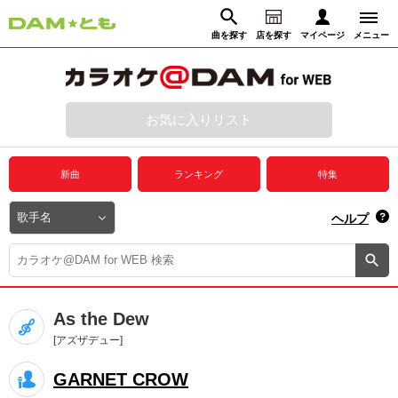
曲を探す
店を探す
マイページ
メニュー
ログイン
マイページ
お気に入りリスト
動画からさがす
録音からさがす
プレミアムサービス
新曲
ランキング
特集
DAM★とも動画
閉じる
ヘルプ
DAM★とも録音
カラオケ＠DAM
As the Dew
ユーザー検索
[アズザデュー]
GARNET CROW
キャンペーン