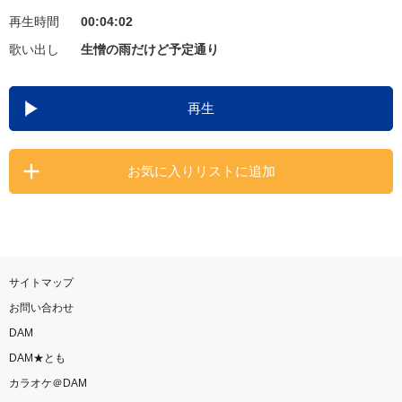
再生時間
00:04:02
お知らせ
よくあるご質問
歌い出し
生憎の雨だけど予定通り
DAMの新曲・ランキングなど
再生
カラオケ最新情報をチェック！
お気に入りリストに追加
自宅でカラオケ歌い放題！
家族や友達と一緒に！練習にも！
サイトマップ
お問い合わせ
DAM
DAM★とも
カラオケ＠DAM