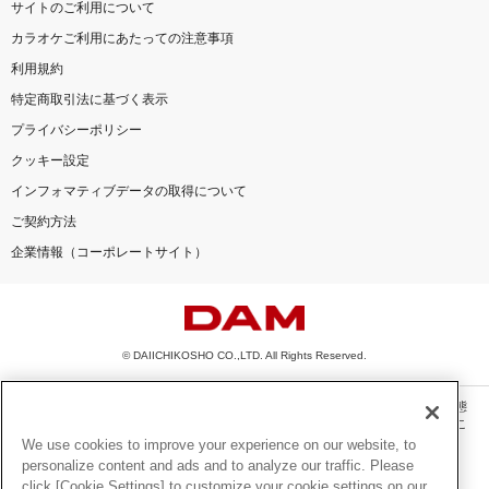
サイトのご利用について
カラオケご利用にあたっての注意事項
利用規約
特定商取引法に基づく表示
プライバシーポリシー
クッキー設定
インフォマティブデータの取得について
ご契約方法
企業情報（コーポレートサイト）
© DAIICHIKOSHO CO.,LTD. All Rights Reserved.
このサイトに掲載されている一切の文章・画像・写真・動画・音声等を、手段や形態
を問わず、著作権法の定める範囲を超えて無断で複製、転載、ファイル化などするこ
とを禁じます。
We use cookies to improve your experience on our website, to
personalize content and ads and to analyze our traffic. Please
楽曲及びコンテンツは、機種によりご利用いただけない場合があります。
click [Cookie Settings] to customize your cookie settings on our
楽曲及びコンテンツの配信日、配信内容が変更になる場合があります。