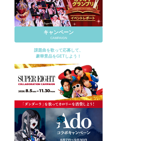
キャンペーン
CAMPAIGN
課題曲を歌って応募して、
豪華景品をGETしよう！