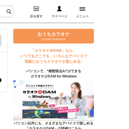
店を探す
マイページ
メニュー
ログイン
おうちカラオケ
OUCHI KARAOKE
マイページ
「カラオケ＠DAM」なら、
いつでもどこでも、いろんなデバイスで
プレミアムサービス
気軽におうちカラオケが楽しめる♪
パソコンで、“精密採点Ai”ができる
DAM★とも動画
カラオケ@DAM for Windows
DAM★とも録音
カラオケ＠DAM
ユーザー検索
パソコン以外にも、さまざまなデバイスで楽しめる
「カラオケ@DAM」の詳細はこちら