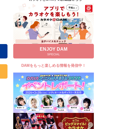
キャンペーン
お知らせ
よくあるご質問
DAMの新曲・ランキングなど
カラオケ最新情報をチェック！
ENJOY DAM
SPECIAL
DAMをもっと楽しめる情報を発信中！
自宅でカラオケ歌い放題！
家族や友達と一緒に！練習にも！