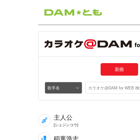
新曲
主人公
[シュジンコウ]
稲葉浩志