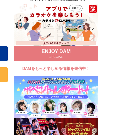
キャンペーン
お知らせ
よくあるご質問
DAMの新曲・ランキングなど
カラオケ最新情報をチェック！
ENJOY DAM
SPECIAL
DAMをもっと楽しめる情報を発信中！
自宅でカラオケ歌い放題！
家族や友達と一緒に！練習にも！