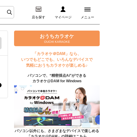
店を探す
マイページ
メニュー
ログイン
おうちカラオケ
OUCHI KARAOKE
マイページ
「カラオケ＠DAM」なら、
いつでもどこでも、いろんなデバイスで
プレミアムサービス
気軽におうちカラオケが楽しめる♪
パソコンで、“精密採点Ai”ができる
DAM★とも動画
カラオケ@DAM for Windows
DAM★とも録音
カラオケ＠DAM
ユーザー検索
パソコン以外にも、さまざまなデバイスで楽しめる
「カラオケ@DAM」の詳細はこちら