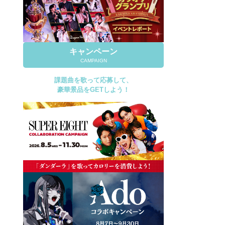
キャンペーン
CAMPAIGN
課題曲を歌って応募して、
豪華景品をGETしよう！