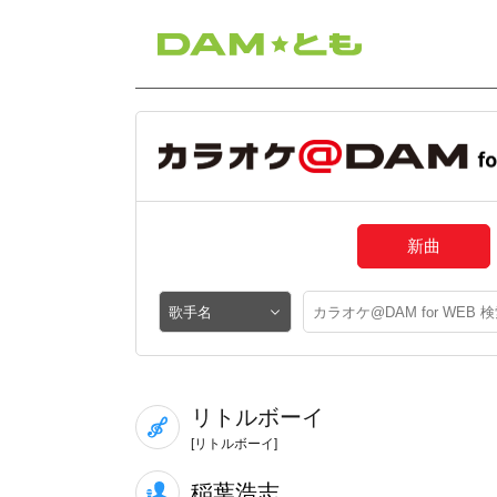
新曲
リトルボーイ
[リトルボーイ]
稲葉浩志