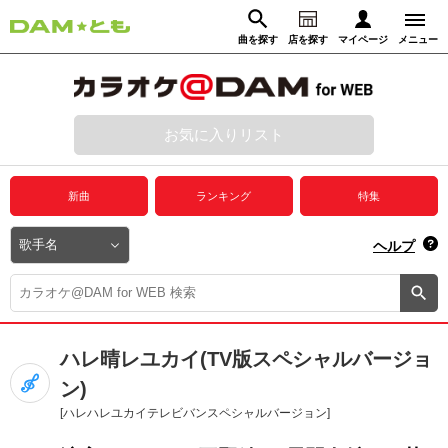
曲を探す
店を探す
マイページ
メニュー
ログイン
マイページ
お気に入りリスト
動画からさがす
録音からさがす
プレミアムサービス
新曲
ランキング
特集
DAM★とも動画
閉じる
ヘルプ
DAM★とも録音
カラオケ＠DAM
ハレ晴レユカイ(TV版スペシャルバージョ
ユーザー検索
ン)
[ハレハレユカイテレビバンスペシャルバージョン]
キャンペーン