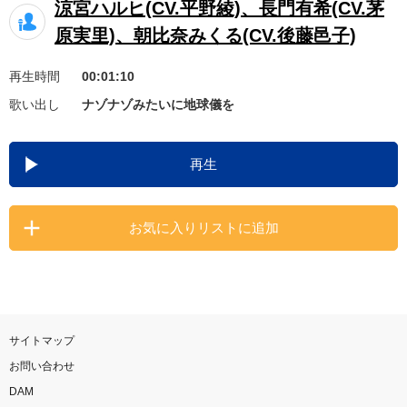
涼宮ハルヒ(CV.平野綾)、長門有希(CV.茅
お知らせ
よくあるご質問
原実里)、朝比奈みくる(CV.後藤邑子)
再生時間
00:01:10
DAMの新曲・ランキングなど
歌い出し
ナゾナゾみたいに地球儀を
カラオケ最新情報をチェック！
再生
自宅でカラオケ歌い放題！
お気に入りリストに追加
家族や友達と一緒に！練習にも！
サイトマップ
お問い合わせ
DAM