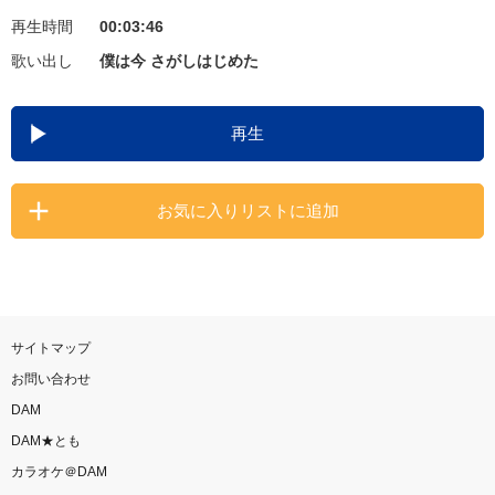
再生時間
00:03:46
お知らせ
よくあるご質問
歌い出し
僕は今 さがしはじめた
DAMの新曲・ランキングなど
再生
カラオケ最新情報をチェック！
お気に入りリストに追加
自宅でカラオケ歌い放題！
家族や友達と一緒に！練習にも！
サイトマップ
お問い合わせ
DAM
DAM★とも
カラオケ＠DAM