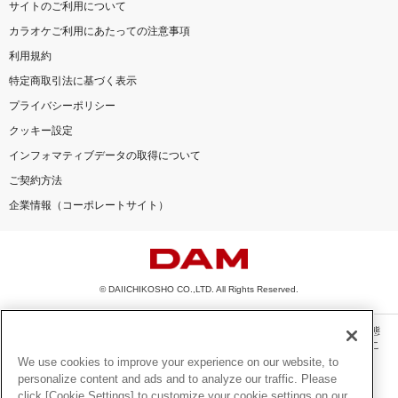
サイトのご利用について
カラオケご利用にあたっての注意事項
利用規約
特定商取引法に基づく表示
プライバシーポリシー
クッキー設定
インフォマティブデータの取得について
ご契約方法
企業情報（コーポレートサイト）
© DAIICHIKOSHO CO.,LTD. All Rights Reserved.
このサイトに掲載されている一切の文章・画像・写真・動画・音声等を、手段や形態
を問わず、著作権法の定める範囲を超えて無断で複製、転載、ファイル化などするこ
とを禁じます。
We use cookies to improve your experience on our website, to
personalize content and ads and to analyze our traffic. Please
楽曲及びコンテンツは、機種によりご利用いただけない場合があります。
click [Cookie Settings] to customize your cookie settings on our
楽曲及びコンテンツの配信日、配信内容が変更になる場合があります。