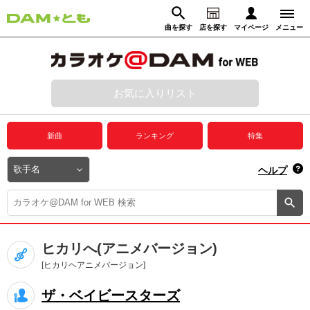
曲を探す
店を探す
マイページ
メニュー
ログイン
マイページ
お気に入りリスト
動画からさがす
録音からさがす
プレミアムサービス
新曲
ランキング
特集
DAM★とも動画
閉じる
ヘルプ
DAM★とも録音
カラオケ＠DAM
ヒカリへ(アニメバージョン)
ユーザー検索
[ヒカリヘアニメバージョン]
ザ・ベイビースターズ
キャンペーン