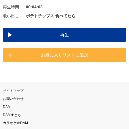
再生時間
00:04:03
お知らせ
よくあるご質問
歌い出し
ポテトチップス 食べてたら
DAMの新曲・ランキングなど
再生
カラオケ最新情報をチェック！
お気に入りリストに追加
自宅でカラオケ歌い放題！
家族や友達と一緒に！練習にも！
サイトマップ
お問い合わせ
DAM
DAM★とも
カラオケ＠DAM