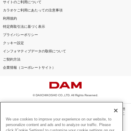
サイトのご利用について
カラオケご利用にあたっての注意事項
利用規約
特定商取引法に基づく表示
プライバシーポリシー
クッキー設定
インフォマティブデータの取得について
ご契約方法
企業情報（コーポレートサイト）
© DAIICHIKOSHO CO.,LTD. All Rights Reserved.
このサイトに掲載されている一切の文章・画像・写真・動画・音声等を、手段や形態
を問わず、著作権法の定める範囲を超えて無断で複製、転載、ファイル化などするこ
とを禁じます。
We use cookies to improve your experience on our website, to
personalize content and ads and to analyze our traffic. Please
楽曲及びコンテンツは、機種によりご利用いただけない場合があります。
click [Cookie Settings] to customize your cookie settings on our
楽曲及びコンテンツの配信日、配信内容が変更になる場合があります。