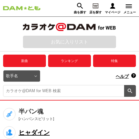
曲を探す
店を探す
マイページ
メニュー
ログイン
マイページ
お気に入りリスト
動画からさがす
録音からさがす
プレミアムサービス
新曲
ランキング
特集
DAM★とも動画
閉じる
ヘルプ
DAM★とも録音
カラオケ＠DAM
半パン魂
ユーザー検索
[ハンパンスピリット]
ヒャダイン
キャンペーン