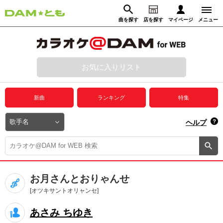
曲を探す
店を探す
マイページ
メニュー
ログイン
マイページ
お気に入りリスト
動画からさがす
録音からさがす
プレミアムサービス
新曲
ランキング
特集
DAM★とも動画
閉じる
ヘルプ
DAM★とも録音
カラオケ＠DAM
お月さんとおりゃんせ
ユーザー検索
[オツキサントオリャンセ]
あさみ ちゆき
キャンペーン