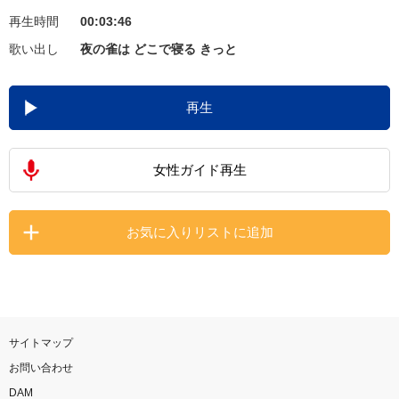
再生時間
00:03:46
お知らせ
よくあるご質問
歌い出し
夜の雀は どこで寝る きっと
DAMの新曲・ランキングなど
再生
カラオケ最新情報をチェック！
女性ガイド再生
自宅でカラオケ歌い放題！
お気に入りリストに追加
家族や友達と一緒に！練習にも！
サイトマップ
お問い合わせ
DAM