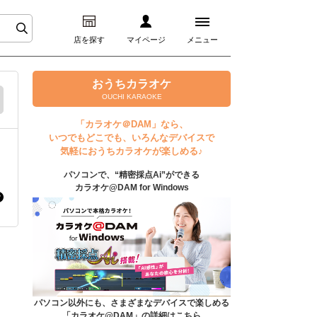
店を探す
マイページ
メニュー
ログイン
おうちカラオケ
OUCHI KARAOKE
マイページ
「カラオケ＠DAM」なら、
いつでもどこでも、いろんなデバイスで
プレミアムサービス
気軽におうちカラオケが楽しめる♪
パソコンで、“精密採点Ai”ができる
DAM★とも動画
カラオケ@DAM for Windows
DAM★とも録音
カラオケ＠DAM
ユーザー検索
パソコン以外にも、さまざまなデバイスで楽しめる
「カラオケ@DAM」の詳細はこちら