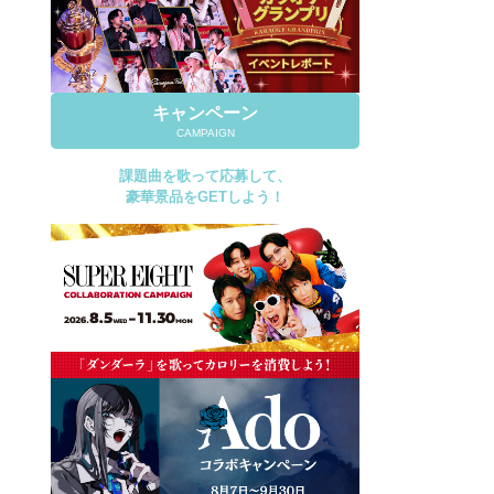
キャンペーン
CAMPAIGN
課題曲を歌って応募して、
豪華景品をGETしよう！