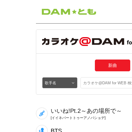
新曲
いいね!Pt.2～あの場所で～
[イイネパートトゥーアノバショデ]
BTS