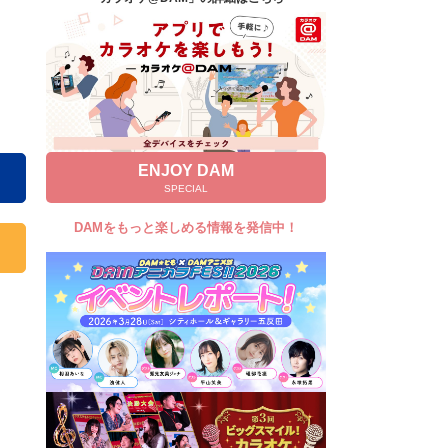
キャンペーン
お知らせ
よくあるご質問
DAMの新曲・ランキングなど
カラオケ最新情報をチェック！
ENJOY DAM
SPECIAL
DAMをもっと楽しめる情報を発信中！
自宅でカラオケ歌い放題！
家族や友達と一緒に！練習にも！