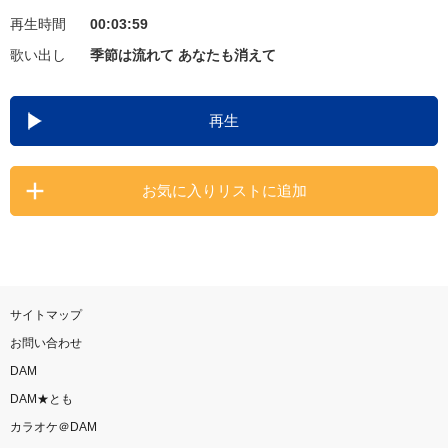
再生時間
00:03:59
お知らせ
よくあるご質問
歌い出し
季節は流れて あなたも消えて
DAMの新曲・ランキングなど
再生
カラオケ最新情報をチェック！
お気に入りリストに追加
自宅でカラオケ歌い放題！
家族や友達と一緒に！練習にも！
サイトマップ
お問い合わせ
DAM
DAM★とも
カラオケ＠DAM