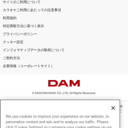
サイトのご利用について
カラオケご利用にあたっての注意事項
利用規約
特定商取引法に基づく表示
プライバシーポリシー
クッキー設定
インフォマティブデータの取得について
ご契約方法
企業情報（コーポレートサイト）
© DAIICHIKOSHO CO.,LTD. All Rights Reserved.
このサイトに掲載されている一切の文章・画像・写真・動画・音声等を、手段や形態
を問わず、著作権法の定める範囲を超えて無断で複製、転載、ファイル化などするこ
とを禁じます。
We use cookies to improve your experience on our website, to
personalize content and ads and to analyze our traffic. Please
楽曲及びコンテンツは、機種によりご利用いただけない場合があります。
click [Cookie Settings] to customize your cookie settings on our
楽曲及びコンテンツの配信日、配信内容が変更になる場合があります。