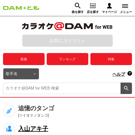
曲を探す
店を探す
マイページ
メニュー
ログイン
マイページ
お気に入りリスト
動画からさがす
録音からさがす
プレミアムサービス
新曲
ランキング
特集
DAM★とも動画
閉じる
ヘルプ
DAM★とも録音
カラオケ＠DAM
追憶のタンゴ
ユーザー検索
[ツイオクノタンゴ]
入山アキ子
キャンペーン