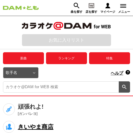
曲を探す
店を探す
マイページ
メニュー
ログイン
マイページ
お気に入りリスト
動画からさがす
録音からさがす
プレミアムサービス
新曲
ランキング
特集
DAM★とも動画
閉じる
ヘルプ
DAM★とも録音
カラオケ＠DAM
頑張れよ!
ユーザー検索
[ガンバレヨ]
きいやま商店
キャンペーン