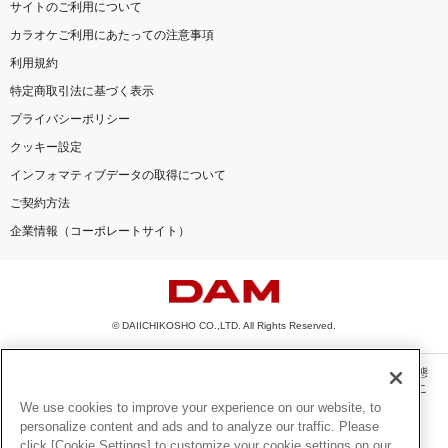
サイトのご利用について
カラオケご利用にあたっての注意事項
利用規約
特定商取引法に基づく表示
プライバシーポリシー
クッキー設定
インフォマティブデータの取得について
ご契約方法
企業情報（コーポレートサイト）
© DAIICHIKOSHO CO.,LTD. All Rights Reserved.
このサイトに掲載されている一切の文章・画像・写真・動画・音声等を、手段や形態
を問わず、著作権法の定める範囲を超えて無断で複製、転載、ファイル化などするこ
とを禁じます。
We use cookies to improve your experience on our website, to
personalize content and ads and to analyze our traffic. Please
楽曲及びコンテンツは、機種によりご利用いただけない場合があります。
click [Cookie Settings] to customize your cookie settings on our
楽曲及びコンテンツの配信日、配信内容が変更になる場合があります。