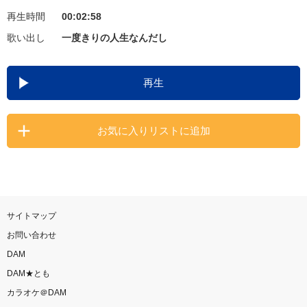
再生時間
00:02:58
お知らせ
よくあるご質問
歌い出し
一度きりの人生なんだし
DAMの新曲・ランキングなど
再生
カラオケ最新情報をチェック！
お気に入りリストに追加
自宅でカラオケ歌い放題！
家族や友達と一緒に！練習にも！
サイトマップ
お問い合わせ
DAM
DAM★とも
カラオケ＠DAM