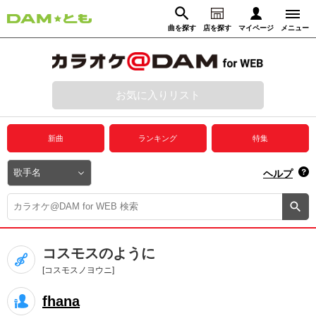
曲を探す
店を探す
マイページ
メニュー
ログイン
マイページ
お気に入りリスト
動画からさがす
録音からさがす
プレミアムサービス
新曲
ランキング
特集
DAM★とも動画
閉じる
ヘルプ
DAM★とも録音
カラオケ＠DAM
コスモスのように
ユーザー検索
[コスモスノヨウニ]
fhana
キャンペーン