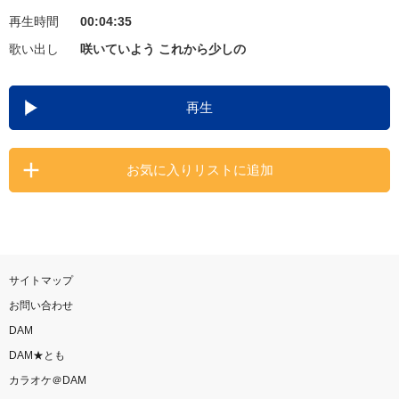
再生時間
00:04:35
お知らせ
よくあるご質問
歌い出し
咲いていよう これから少しの
DAMの新曲・ランキングなど
再生
カラオケ最新情報をチェック！
お気に入りリストに追加
自宅でカラオケ歌い放題！
家族や友達と一緒に！練習にも！
サイトマップ
お問い合わせ
DAM
DAM★とも
カラオケ＠DAM