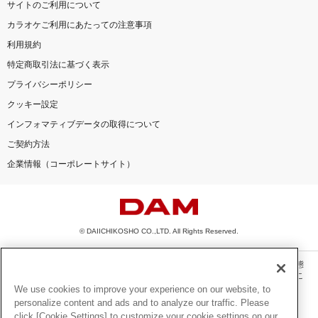
サイトのご利用について
カラオケご利用にあたっての注意事項
利用規約
特定商取引法に基づく表示
プライバシーポリシー
クッキー設定
インフォマティブデータの取得について
ご契約方法
企業情報（コーポレートサイト）
© DAIICHIKOSHO CO.,LTD. All Rights Reserved.
このサイトに掲載されている一切の文章・画像・写真・動画・音声等を、手段や形態
を問わず、著作権法の定める範囲を超えて無断で複製、転載、ファイル化などするこ
とを禁じます。
We use cookies to improve your experience on our website, to
personalize content and ads and to analyze our traffic. Please
楽曲及びコンテンツは、機種によりご利用いただけない場合があります。
click [Cookie Settings] to customize your cookie settings on our
楽曲及びコンテンツの配信日、配信内容が変更になる場合があります。