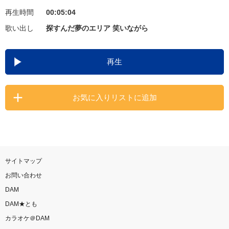
再生時間
00:05:04
お知らせ
よくあるご質問
歌い出し
探すんだ夢のエリア 笑いながら
DAMの新曲・ランキングなど
再生
カラオケ最新情報をチェック！
お気に入りリストに追加
自宅でカラオケ歌い放題！
家族や友達と一緒に！練習にも！
サイトマップ
お問い合わせ
DAM
DAM★とも
カラオケ＠DAM