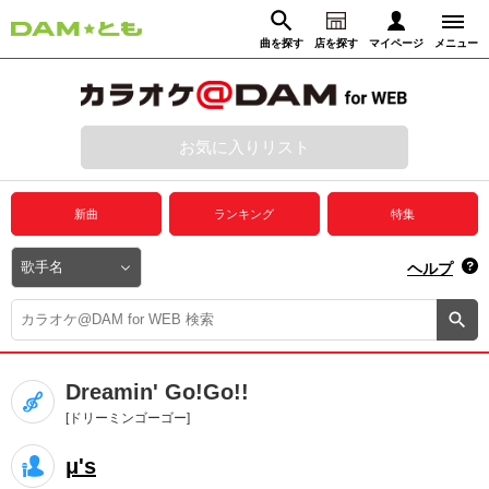
曲を探す
店を探す
マイページ
メニュー
ログイン
マイページ
お気に入りリスト
動画からさがす
録音からさがす
プレミアムサービス
新曲
ランキング
特集
DAM★とも動画
閉じる
ヘルプ
DAM★とも録音
カラオケ＠DAM
Dreamin' Go!Go!!
ユーザー検索
[ドリーミンゴーゴー]
μ's
キャンペーン