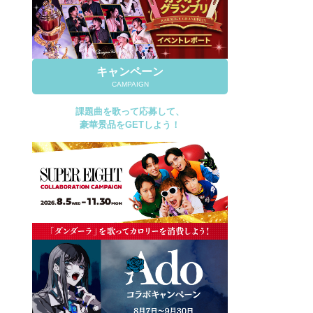
キャンペーン
CAMPAIGN
課題曲を歌って応募して、
豪華景品をGETしよう！