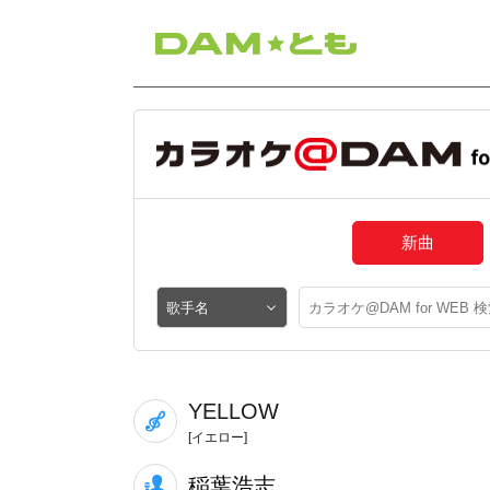
新曲
YELLOW
[イエロー]
稲葉浩志