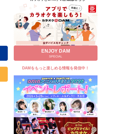
キャンペーン
お知らせ
よくあるご質問
DAMの新曲・ランキングなど
カラオケ最新情報をチェック！
ENJOY DAM
SPECIAL
DAMをもっと楽しめる情報を発信中！
自宅でカラオケ歌い放題！
家族や友達と一緒に！練習にも！