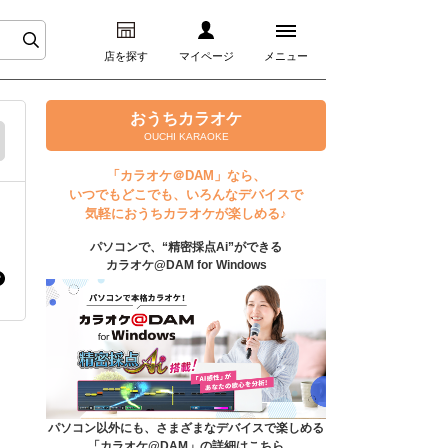
店を探す
マイページ
メニュー
ログイン
おうちカラオケ
OUCHI KARAOKE
マイページ
「カラオケ＠DAM」なら、
いつでもどこでも、いろんなデバイスで
プレミアムサービス
気軽におうちカラオケが楽しめる♪
パソコンで、“精密採点Ai”ができる
DAM★とも動画
カラオケ@DAM for Windows
DAM★とも録音
カラオケ＠DAM
ユーザー検索
パソコン以外にも、さまざまなデバイスで楽しめる
「カラオケ@DAM」の詳細はこちら