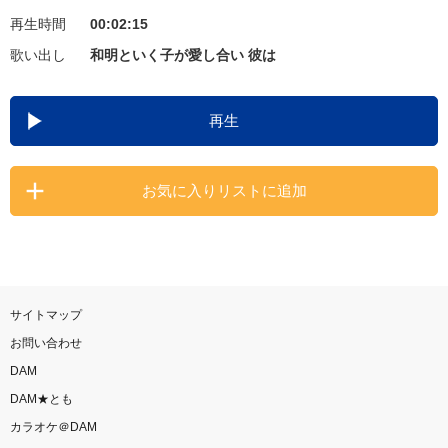
再生時間
00:02:15
お知らせ
よくあるご質問
歌い出し
和明といく子が愛し合い 彼は
DAMの新曲・ランキングなど
再生
カラオケ最新情報をチェック！
お気に入りリストに追加
自宅でカラオケ歌い放題！
家族や友達と一緒に！練習にも！
サイトマップ
お問い合わせ
DAM
DAM★とも
カラオケ＠DAM