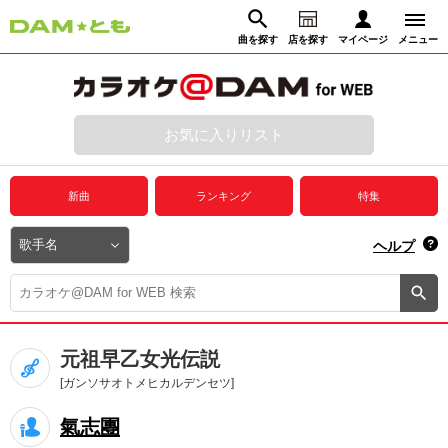
曲を探す
店を探す
マイページ
メニュー
ログイン
マイページ
お気に入りリスト
動画からさがす
録音からさがす
プレミアムサービス
新曲
ランキング
特集
DAM★とも動画
閉じる
ヘルプ
DAM★とも録音
カラオケ＠DAM
元祖早乙女光伝説
ユーザー検索
[ガンソサオトメヒカルデンセツ]
氣志團
キャンペーン