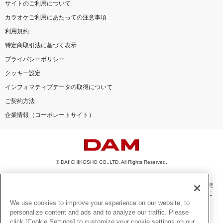
サイトのご利用について
カラオケご利用にあたっての注意事項
利用規約
特定商取引法に基づく表示
プライバシーポリシー
クッキー設定
インフォマティブデータの取得について
ご契約方法
企業情報（コーポレートサイト）
© DAIICHIKOSHO CO.,LTD. All Rights Reserved.
このサイトに掲載されている一切の文章・画像・写真・動画・音声等を、手段や形態
を問わず、著作権法の定める範囲を超えて無断で複製、転載、ファイル化などするこ
とを禁じます。
We use cookies to improve your experience on our website, to
personalize content and ads and to analyze our traffic. Please
楽曲及びコンテンツは、機種によりご利用いただけない場合があります。
click [Cookie Settings] to customize your cookie settings on our
楽曲及びコンテンツの配信日、配信内容が変更になる場合があります。