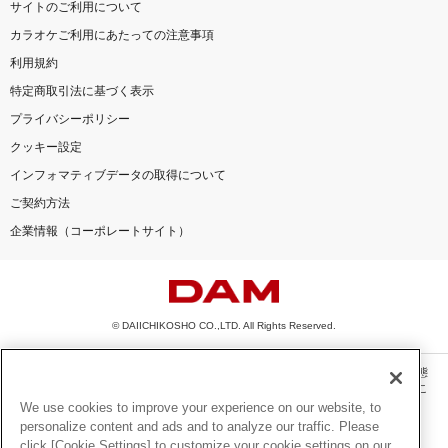
サイトのご利用について
カラオケご利用にあたっての注意事項
利用規約
特定商取引法に基づく表示
プライバシーポリシー
クッキー設定
インフォマティブデータの取得について
ご契約方法
企業情報（コーポレートサイト）
© DAIICHIKOSHO CO.,LTD. All Rights Reserved.
このサイトに掲載されている一切の文章・画像・写真・動画・音声等を、手段や形態
を問わず、著作権法の定める範囲を超えて無断で複製、転載、ファイル化などするこ
とを禁じます。
We use cookies to improve your experience on our website, to
personalize content and ads and to analyze our traffic. Please
楽曲及びコンテンツは、機種によりご利用いただけない場合があります。
click [Cookie Settings] to customize your cookie settings on our
楽曲及びコンテンツの配信日、配信内容が変更になる場合があります。