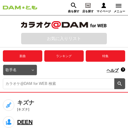
曲を探す
店を探す
マイページ
メニュー
ログイン
マイページ
お気に入りリスト
動画からさがす
録音からさがす
プレミアムサービス
新曲
ランキング
特集
DAM★とも動画
閉じる
ヘルプ
DAM★とも録音
カラオケ＠DAM
キズナ
ユーザー検索
[キズナ]
DEEN
キャンペーン