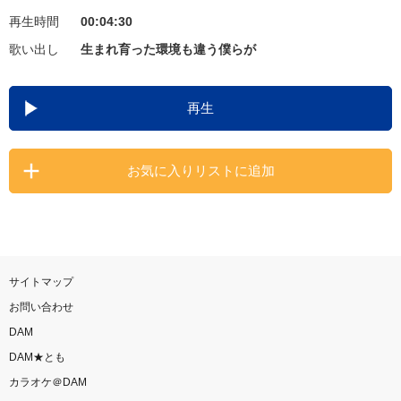
再生時間
00:04:30
お知らせ
よくあるご質問
歌い出し
生まれ育った環境も違う僕らが
DAMの新曲・ランキングなど
再生
カラオケ最新情報をチェック！
お気に入りリストに追加
自宅でカラオケ歌い放題！
家族や友達と一緒に！練習にも！
サイトマップ
お問い合わせ
DAM
DAM★とも
カラオケ＠DAM