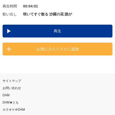
再生時間
00:04:01
お知らせ
よくあるご質問
歌い出し
咲いてすぐ散る 沙羅の花 誰が
DAMの新曲・ランキングなど
再生
カラオケ最新情報をチェック！
お気に入りリストに追加
自宅でカラオケ歌い放題！
家族や友達と一緒に！練習にも！
サイトマップ
お問い合わせ
DAM
DAM★とも
カラオケ＠DAM