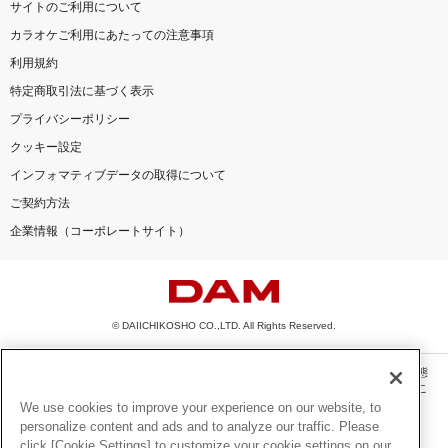
サイトのご利用について
カラオケご利用にあたっての注意事項
利用規約
特定商取引法に基づく表示
プライバシーポリシー
クッキー設定
インフォマティブデータの取得について
ご契約方法
企業情報（コーポレートサイト）
© DAIICHIKOSHO CO.,LTD. All Rights Reserved.
このサイトに掲載されている一切の文章・画像・写真・動画・音声等を、手段や形態
を問わず、著作権法の定める範囲を超えて無断で複製、転載、ファイル化などするこ
とを禁じます。
We use cookies to improve your experience on our website, to
personalize content and ads and to analyze our traffic. Please
楽曲及びコンテンツは、機種によりご利用いただけない場合があります。
click [Cookie Settings] to customize your cookie settings on our
楽曲及びコンテンツの配信日、配信内容が変更になる場合があります。