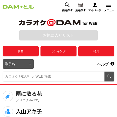
曲を探す
店を探す
マイページ
メニュー
ログイン
マイページ
お気に入りリスト
動画からさがす
録音からさがす
プレミアムサービス
新曲
ランキング
特集
DAM★とも動画
閉じる
ヘルプ
DAM★とも録音
カラオケ＠DAM
雨に散る花
ユーザー検索
[アメニチルハナ]
入山アキ子
キャンペーン