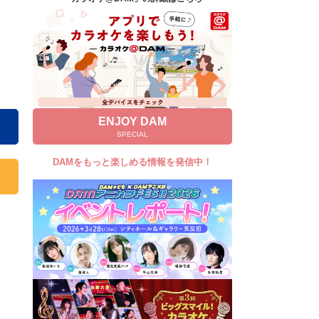
キャンペーン
お知らせ
よくあるご質問
DAMの新曲・ランキングなど
カラオケ最新情報をチェック！
ENJOY DAM
SPECIAL
DAMをもっと楽しめる情報を発信中！
自宅でカラオケ歌い放題！
家族や友達と一緒に！練習にも！