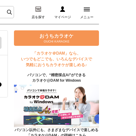
店を探す
マイページ
メニュー
ログイン
おうちカラオケ
OUCHI KARAOKE
マイページ
「カラオケ＠DAM」なら、
いつでもどこでも、いろんなデバイスで
プレミアムサービス
気軽におうちカラオケが楽しめる♪
パソコンで、“精密採点Ai”ができる
DAM★とも動画
カラオケ@DAM for Windows
DAM★とも録音
カラオケ＠DAM
ユーザー検索
パソコン以外にも、さまざまなデバイスで楽しめる
「カラオケ@DAM」の詳細はこちら