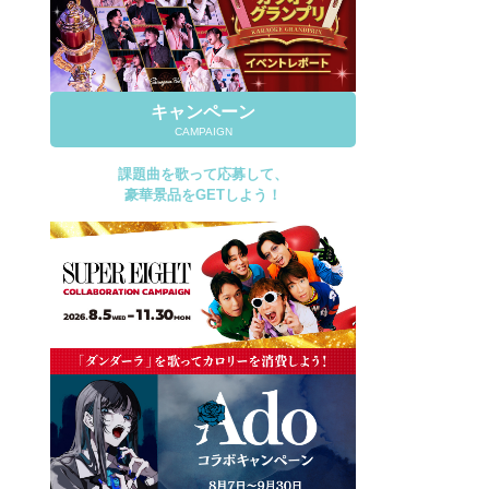
キャンペーン
CAMPAIGN
課題曲を歌って応募して、
豪華景品をGETしよう！