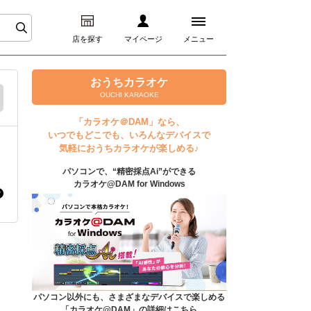
店を探す
マイページ
メニュー
ログイン
おうちカラオケ
OUCHI KARAOKE
マイページ
「カラオケ＠DAM」なら、
いつでもどこでも、いろんなデバイスで
プレミアムサービス
気軽におうちカラオケが楽しめる♪
パソコンで、“精密採点Ai”ができる
DAM★とも動画
カラオケ@DAM for Windows
DAM★とも録音
カラオケ＠DAM
ユーザー検索
パソコン以外にも、さまざまなデバイスで楽しめる
「カラオケ@DAM」の詳細はこちら