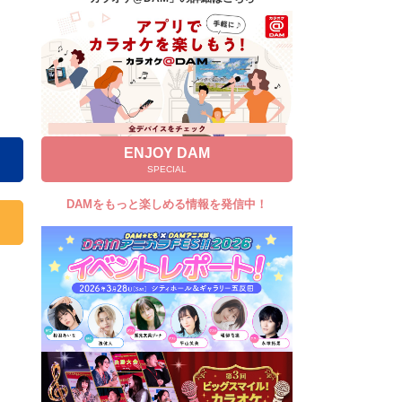
キャンペーン
お知らせ
よくあるご質問
DAMの新曲・ランキングなど
カラオケ最新情報をチェック！
ENJOY DAM
SPECIAL
DAMをもっと楽しめる情報を発信中！
自宅でカラオケ歌い放題！
家族や友達と一緒に！練習にも！