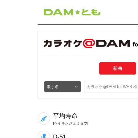
新曲
平均寿命
[ヘイキンジュミョウ]
D-51