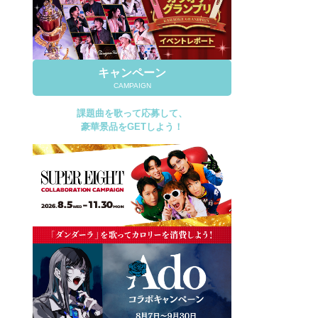
キャンペーン
CAMPAIGN
課題曲を歌って応募して、
豪華景品をGETしよう！