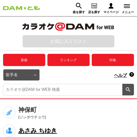
曲を探す
店を探す
マイページ
メニュー
ログイン
マイページ
お気に入りリスト
動画からさがす
録音からさがす
プレミアムサービス
新曲
ランキング
特集
DAM★とも動画
閉じる
ヘルプ
DAM★とも録音
カラオケ＠DAM
神保町
ユーザー検索
[ジンボウチョウ]
あさみ ちゆき
キャンペーン