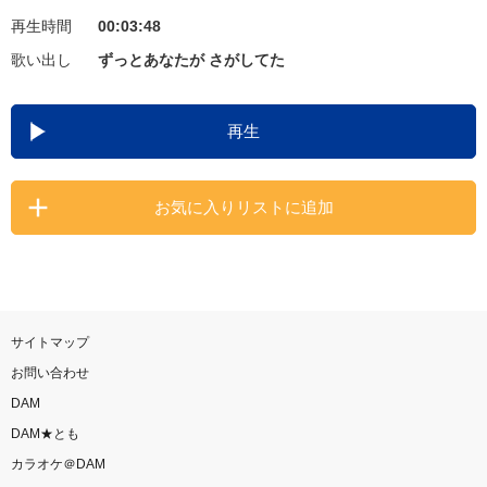
再生時間
00:03:48
お知らせ
よくあるご質問
歌い出し
ずっとあなたが さがしてた
DAMの新曲・ランキングなど
再生
カラオケ最新情報をチェック！
お気に入りリストに追加
自宅でカラオケ歌い放題！
家族や友達と一緒に！練習にも！
サイトマップ
お問い合わせ
DAM
DAM★とも
カラオケ＠DAM