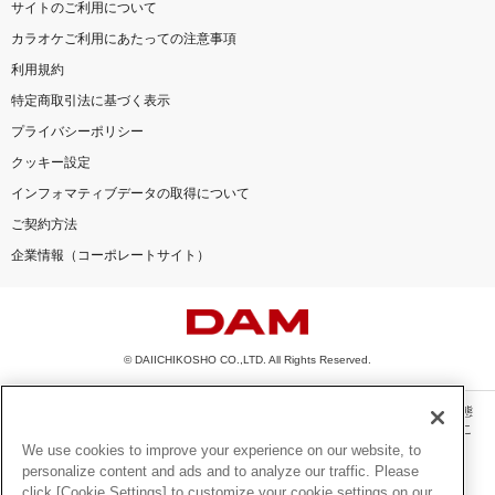
サイトのご利用について
カラオケご利用にあたっての注意事項
利用規約
特定商取引法に基づく表示
プライバシーポリシー
クッキー設定
インフォマティブデータの取得について
ご契約方法
企業情報（コーポレートサイト）
© DAIICHIKOSHO CO.,LTD. All Rights Reserved.
このサイトに掲載されている一切の文章・画像・写真・動画・音声等を、手段や形態
を問わず、著作権法の定める範囲を超えて無断で複製、転載、ファイル化などするこ
とを禁じます。
We use cookies to improve your experience on our website, to
personalize content and ads and to analyze our traffic. Please
楽曲及びコンテンツは、機種によりご利用いただけない場合があります。
click [Cookie Settings] to customize your cookie settings on our
楽曲及びコンテンツの配信日、配信内容が変更になる場合があります。