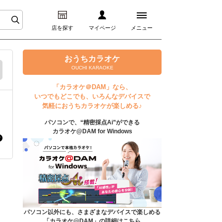
店を探す
マイページ
メニュー
ログイン
おうちカラオケ
OUCHI KARAOKE
マイページ
「カラオケ＠DAM」なら、
いつでもどこでも、いろんなデバイスで
プレミアムサービス
気軽におうちカラオケが楽しめる♪
パソコンで、“精密採点Ai”ができる
DAM★とも動画
カラオケ@DAM for Windows
DAM★とも録音
カラオケ＠DAM
ユーザー検索
パソコン以外にも、さまざまなデバイスで楽しめる
「カラオケ@DAM」の詳細はこちら