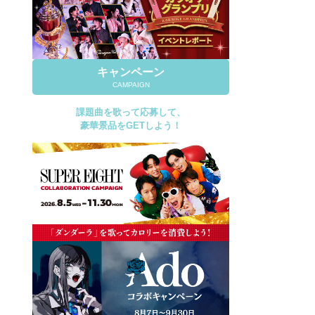
キャンペーン
CAMPAIGN
課題曲を歌って応募して、
豪華景品をGETしよう！