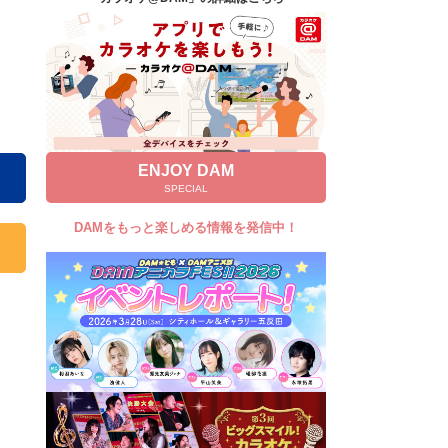
キャンペーン
お知らせ
よくあるご質問
DAMの新曲・ランキングなど
カラオケ最新情報をチェック！
ENJOY DAM
SPECIAL
DAMをもっと楽しめる情報を発信中！
自宅でカラオケ歌い放題！
家族や友達と一緒に！練習にも！