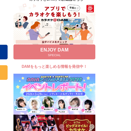
キャンペーン
お知らせ
よくあるご質問
DAMの新曲・ランキングなど
カラオケ最新情報をチェック！
ENJOY DAM
SPECIAL
DAMをもっと楽しめる情報を発信中！
自宅でカラオケ歌い放題！
家族や友達と一緒に！練習にも！