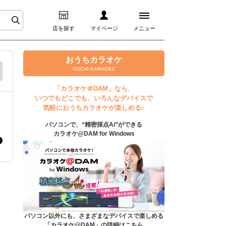
店を探す
マイページ
メニュー
ログイン
おうちカラオケ
OUCHI KARAOKE
マイページ
「カラオケ＠DAM」なら、
いつでもどこでも、いろんなデバイスで
プレミアムサービス
気軽におうちカラオケが楽しめる♪
パソコンで、“精密採点Ai”ができる
DAM★とも動画
カラオケ@DAM for Windows
DAM★とも録音
カラオケ＠DAM
ユーザー検索
パソコン以外にも、さまざまなデバイスで楽しめる
「カラオケ@DAM」の詳細はこちら