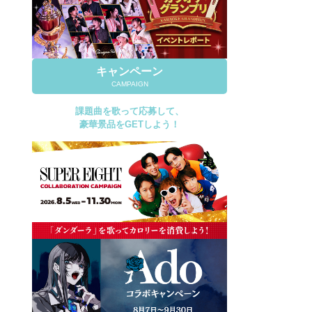
キャンペーン
CAMPAIGN
課題曲を歌って応募して、
豪華景品をGETしよう！