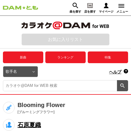
曲を探す
店を探す
マイページ
メニュー
ログイン
マイページ
お気に入りリスト
動画からさがす
録音からさがす
プレミアムサービス
新曲
ランキング
特集
DAM★とも動画
閉じる
ヘルプ
DAM★とも録音
カラオケ＠DAM
Blooming Flower
ユーザー検索
[ブルーミングフラワー]
石原夏織
キャンペーン