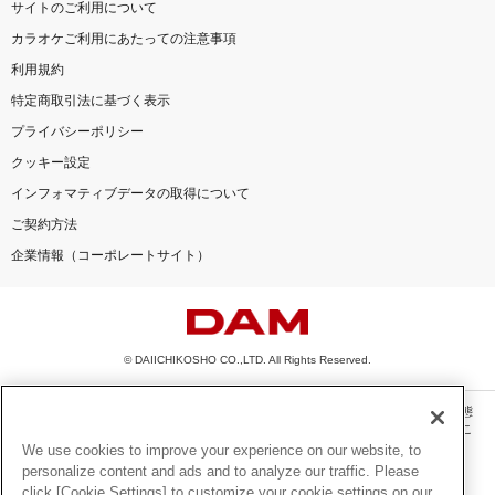
サイトのご利用について
カラオケご利用にあたっての注意事項
利用規約
特定商取引法に基づく表示
プライバシーポリシー
クッキー設定
インフォマティブデータの取得について
ご契約方法
企業情報（コーポレートサイト）
© DAIICHIKOSHO CO.,LTD. All Rights Reserved.
このサイトに掲載されている一切の文章・画像・写真・動画・音声等を、手段や形態
を問わず、著作権法の定める範囲を超えて無断で複製、転載、ファイル化などするこ
とを禁じます。
We use cookies to improve your experience on our website, to
personalize content and ads and to analyze our traffic. Please
楽曲及びコンテンツは、機種によりご利用いただけない場合があります。
click [Cookie Settings] to customize your cookie settings on our
楽曲及びコンテンツの配信日、配信内容が変更になる場合があります。