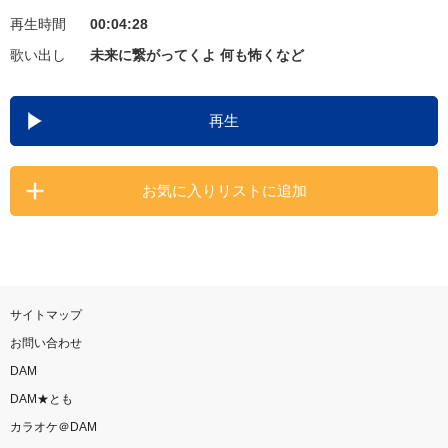
再生時間
00:04:28
お知らせ
よくあるご質問
歌い出し
未来に繋がってくよ 何も怖くなど
DAMの新曲・ランキングなど
再生
カラオケ最新情報をチェック！
お気に入りリストに追加
自宅でカラオケ歌い放題！
家族や友達と一緒に！練習にも！
サイトマップ
お問い合わせ
DAM
DAM★とも
カラオケ＠DAM