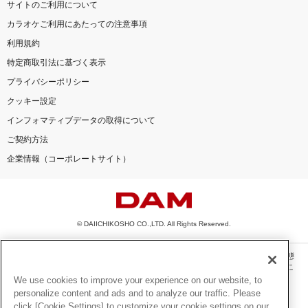
サイトのご利用について
カラオケご利用にあたっての注意事項
利用規約
特定商取引法に基づく表示
プライバシーポリシー
クッキー設定
インフォマティブデータの取得について
ご契約方法
企業情報（コーポレートサイト）
© DAIICHIKOSHO CO.,LTD. All Rights Reserved.
このサイトに掲載されている一切の文章・画像・写真・動画・音声等を、手段や形態
を問わず、著作権法の定める範囲を超えて無断で複製、転載、ファイル化などするこ
とを禁じます。
We use cookies to improve your experience on our website, to
personalize content and ads and to analyze our traffic. Please
楽曲及びコンテンツは、機種によりご利用いただけない場合があります。
click [Cookie Settings] to customize your cookie settings on our
楽曲及びコンテンツの配信日、配信内容が変更になる場合があります。