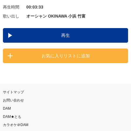
再生時間
00:03:33
お知らせ
よくあるご質問
歌い出し
オーシャン OKINAWA 小浜 竹富
DAMの新曲・ランキングなど
再生
カラオケ最新情報をチェック！
お気に入りリストに追加
自宅でカラオケ歌い放題！
家族や友達と一緒に！練習にも！
サイトマップ
お問い合わせ
DAM
DAM★とも
カラオケ＠DAM