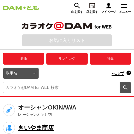
曲を探す
店を探す
マイページ
メニュー
ログイン
マイページ
お気に入りリスト
動画からさがす
録音からさがす
プレミアムサービス
新曲
ランキング
特集
DAM★とも動画
閉じる
ヘルプ
DAM★とも録音
カラオケ＠DAM
オーシャンOKINAWA
ユーザー検索
[オーシャンオキナワ]
きいやま商店
キャンペーン