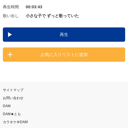
再生時間
00:03:43
お知らせ
よくあるご質問
歌い出し
小さな子で ずっと歌っていた
DAMの新曲・ランキングなど
再生
カラオケ最新情報をチェック！
お気に入りリストに追加
自宅でカラオケ歌い放題！
家族や友達と一緒に！練習にも！
サイトマップ
お問い合わせ
DAM
DAM★とも
カラオケ＠DAM