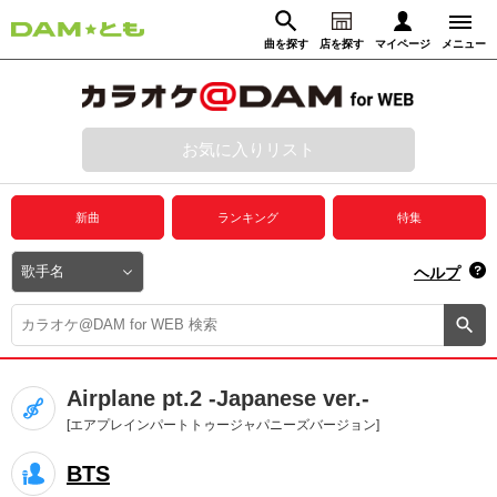
曲を探す
店を探す
マイページ
メニュー
ログイン
マイページ
お気に入りリスト
動画からさがす
録音からさがす
プレミアムサービス
新曲
ランキング
特集
DAM★とも動画
閉じる
ヘルプ
DAM★とも録音
カラオケ＠DAM
Airplane pt.2 -Japanese ver.-
ユーザー検索
[エアプレインパートトゥージャパニーズバージョン]
BTS
キャンペーン