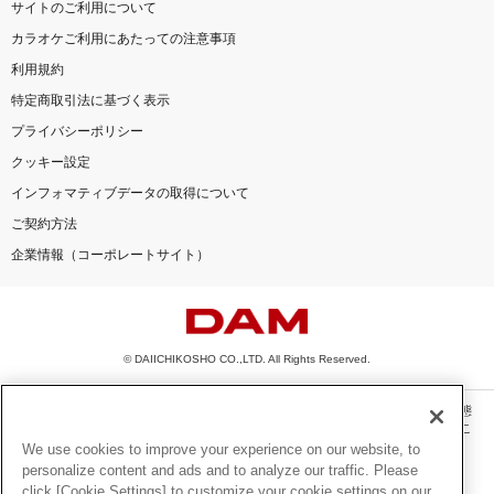
サイトのご利用について
カラオケご利用にあたっての注意事項
利用規約
特定商取引法に基づく表示
プライバシーポリシー
クッキー設定
インフォマティブデータの取得について
ご契約方法
企業情報（コーポレートサイト）
© DAIICHIKOSHO CO.,LTD. All Rights Reserved.
このサイトに掲載されている一切の文章・画像・写真・動画・音声等を、手段や形態
を問わず、著作権法の定める範囲を超えて無断で複製、転載、ファイル化などするこ
とを禁じます。
We use cookies to improve your experience on our website, to
personalize content and ads and to analyze our traffic. Please
楽曲及びコンテンツは、機種によりご利用いただけない場合があります。
click [Cookie Settings] to customize your cookie settings on our
楽曲及びコンテンツの配信日、配信内容が変更になる場合があります。