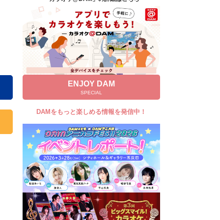
キャンペーン
お知らせ
よくあるご質問
DAMの新曲・ランキングなど
カラオケ最新情報をチェック！
ENJOY DAM
SPECIAL
DAMをもっと楽しめる情報を発信中！
自宅でカラオケ歌い放題！
家族や友達と一緒に！練習にも！