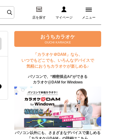
店を探す
マイページ
メニュー
ログイン
おうちカラオケ
OUCHI KARAOKE
マイページ
「カラオケ＠DAM」なら、
いつでもどこでも、いろんなデバイスで
プレミアムサービス
気軽におうちカラオケが楽しめる♪
パソコンで、“精密採点Ai”ができる
DAM★とも動画
カラオケ@DAM for Windows
DAM★とも録音
カラオケ＠DAM
ユーザー検索
パソコン以外にも、さまざまなデバイスで楽しめる
「カラオケ@DAM」の詳細はこちら