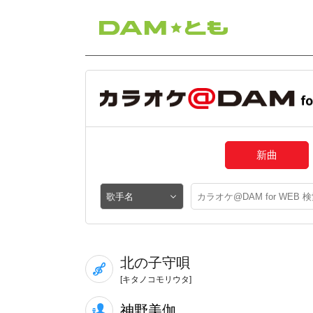
新曲
北の子守唄
[キタノコモリウタ]
神野美伽