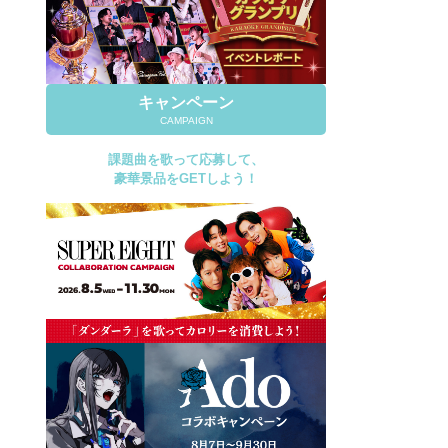
キャンペーン
CAMPAIGN
課題曲を歌って応募して、
豪華景品をGETしよう！