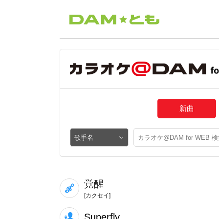
新曲
覚醒
[カクセイ]
Superfly