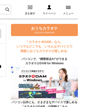
店を探す
マイページ
メニュー
ログイン
おうちカラオケ
OUCHI KARAOKE
マイページ
「カラオケ＠DAM」なら、
いつでもどこでも、いろんなデバイスで
プレミアムサービス
気軽におうちカラオケが楽しめる♪
パソコンで、“精密採点Ai”ができる
DAM★とも動画
カラオケ@DAM for Windows
DAM★とも録音
カラオケ＠DAM
ユーザー検索
パソコン以外にも、さまざまなデバイスで楽しめる
「カラオケ@DAM」の詳細はこちら