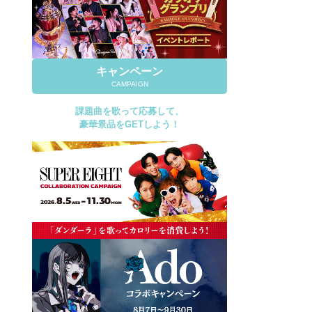
キャンペーン
CAMPAIGN
課題曲を歌って応募して、
豪華景品をGETしよう！