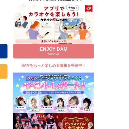
キャンペーン
お知らせ
よくあるご質問
DAMの新曲・ランキングなど
カラオケ最新情報をチェック！
ENJOY DAM
SPECIAL
DAMをもっと楽しめる情報を発信中！
自宅でカラオケ歌い放題！
家族や友達と一緒に！練習にも！