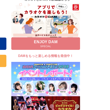
キャンペーン
お知らせ
よくあるご質問
DAMの新曲・ランキングなど
カラオケ最新情報をチェック！
ENJOY DAM
SPECIAL
DAMをもっと楽しめる情報を発信中！
自宅でカラオケ歌い放題！
家族や友達と一緒に！練習にも！