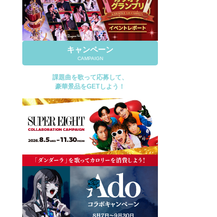
キャンペーン
CAMPAIGN
課題曲を歌って応募して、
豪華景品をGETしよう！