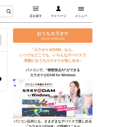
店を探す
マイページ
メニュー
ログイン
おうちカラオケ
OUCHI KARAOKE
マイページ
「カラオケ＠DAM」なら、
いつでもどこでも、いろんなデバイスで
プレミアムサービス
気軽におうちカラオケが楽しめる♪
パソコンで、“精密採点Ai”ができる
DAM★とも動画
カラオケ@DAM for Windows
DAM★とも録音
カラオケ＠DAM
ユーザー検索
パソコン以外にも、さまざまなデバイスで楽しめる
「カラオケ@DAM」の詳細はこちら