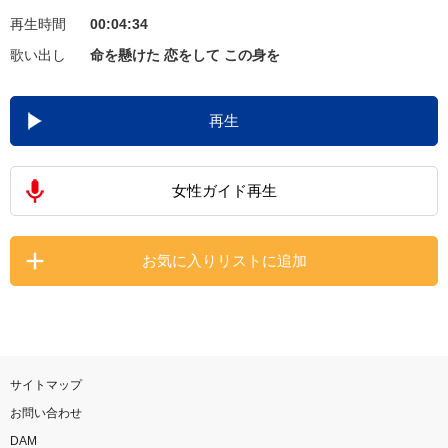
再生時間
00:04:34
お知らせ
よくあるご質問
歌い出し
命を懸けた 恋をして この身を
DAMの新曲・ランキングなど
再生
カラオケ最新情報をチェック！
女性ガイド再生
自宅でカラオケ歌い放題！
お気に入りリストに追加
家族や友達と一緒に！練習にも！
サイトマップ
お問い合わせ
DAM