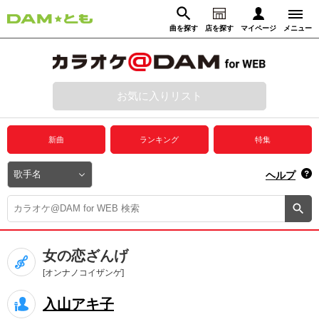
曲を探す
店を探す
マイページ
メニュー
ログイン
マイページ
お気に入りリスト
動画からさがす
録音からさがす
プレミアムサービス
新曲
ランキング
特集
DAM★とも動画
閉じる
ヘルプ
DAM★とも録音
カラオケ＠DAM
女の恋ざんげ
ユーザー検索
[オンナノコイザンゲ]
入山アキ子
キャンペーン