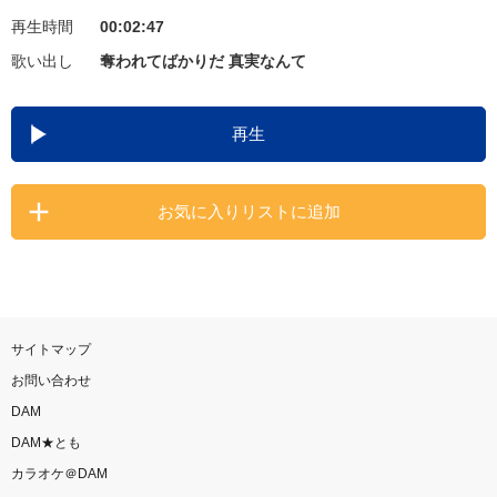
再生時間
00:02:47
お知らせ
よくあるご質問
歌い出し
奪われてばかりだ 真実なんて
DAMの新曲・ランキングなど
再生
カラオケ最新情報をチェック！
お気に入りリストに追加
自宅でカラオケ歌い放題！
家族や友達と一緒に！練習にも！
サイトマップ
お問い合わせ
DAM
DAM★とも
カラオケ＠DAM