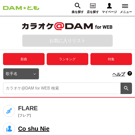
曲を探す
店を探す
マイページ
メニュー
ログイン
マイページ
お気に入りリスト
動画からさがす
録音からさがす
プレミアムサービス
新曲
ランキング
特集
DAM★とも動画
閉じる
ヘルプ
DAM★とも録音
カラオケ＠DAM
FLARE
ユーザー検索
[フレア]
Co shu Nie
キャンペーン