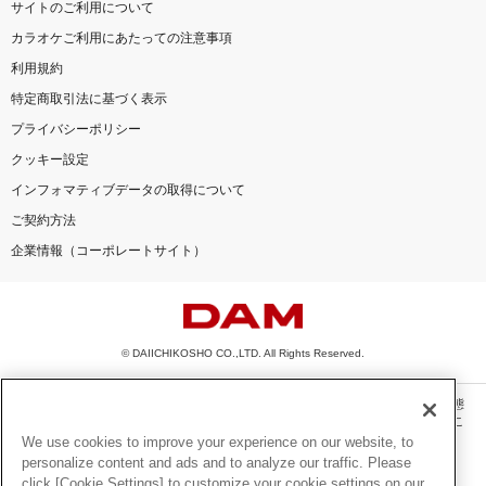
サイトのご利用について
カラオケご利用にあたっての注意事項
利用規約
特定商取引法に基づく表示
プライバシーポリシー
クッキー設定
インフォマティブデータの取得について
ご契約方法
企業情報（コーポレートサイト）
© DAIICHIKOSHO CO.,LTD. All Rights Reserved.
このサイトに掲載されている一切の文章・画像・写真・動画・音声等を、手段や形態
を問わず、著作権法の定める範囲を超えて無断で複製、転載、ファイル化などするこ
とを禁じます。
We use cookies to improve your experience on our website, to
personalize content and ads and to analyze our traffic. Please
楽曲及びコンテンツは、機種によりご利用いただけない場合があります。
click [Cookie Settings] to customize your cookie settings on our
楽曲及びコンテンツの配信日、配信内容が変更になる場合があります。