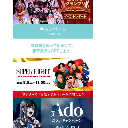
キャンペーン
CAMPAIGN
課題曲を歌って応募して、
豪華景品をGETしよう！