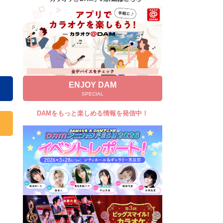
キャンペーン
お知らせ
よくあるご質問
DAMの新曲・ランキングなど
カラオケ最新情報をチェック！
ENJOY DAM
SPECIAL
DAMをもっと楽しめる情報を発信中！
自宅でカラオケ歌い放題！
家族や友達と一緒に！練習にも！