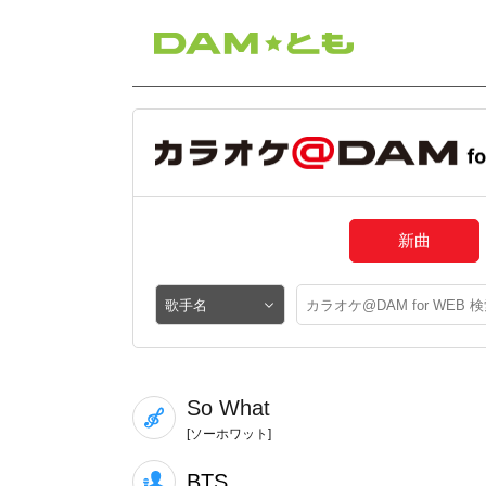
新曲
So What
[ソーホワット]
BTS