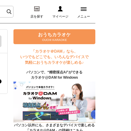
店を探す
マイページ
メニュー
ログイン
おうちカラオケ
OUCHI KARAOKE
マイページ
「カラオケ＠DAM」なら、
いつでもどこでも、いろんなデバイスで
プレミアムサービス
気軽におうちカラオケが楽しめる♪
パソコンで、“精密採点Ai”ができる
DAM★とも動画
カラオケ@DAM for Windows
DAM★とも録音
カラオケ＠DAM
ユーザー検索
パソコン以外にも、さまざまなデバイスで楽しめる
「カラオケ@DAM」の詳細はこちら