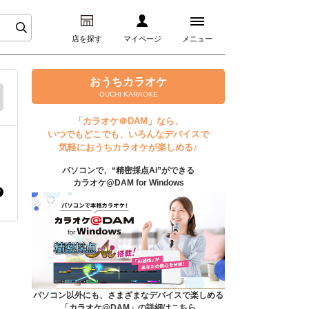
店を探す
マイページ
メニュー
ログイン
おうちカラオケ
OUCHI KARAOKE
マイページ
「カラオケ＠DAM」なら、
いつでもどこでも、いろんなデバイスで
プレミアムサービス
気軽におうちカラオケが楽しめる♪
パソコンで、“精密採点Ai”ができる
DAM★とも動画
カラオケ@DAM for Windows
DAM★とも録音
カラオケ＠DAM
ユーザー検索
パソコン以外にも、さまざまなデバイスで楽しめる
「カラオケ@DAM」の詳細はこちら