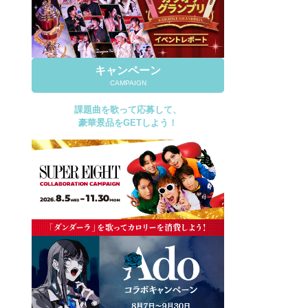
キャンペーン
CAMPAIGN
課題曲を歌って応募して、
豪華景品をGETしよう！