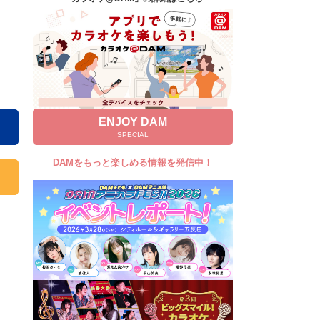
キャンペーン
お知らせ
よくあるご質問
DAMの新曲・ランキングなど
カラオケ最新情報をチェック！
ENJOY DAM
SPECIAL
DAMをもっと楽しめる情報を発信中！
自宅でカラオケ歌い放題！
家族や友達と一緒に！練習にも！