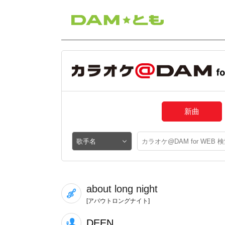
新曲
about long night
[アバウトロングナイト]
DEEN