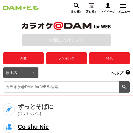
曲を探す
店を探す
マイページ
メニュー
ログイン
マイページ
お気に入りリスト
動画からさがす
録音からさがす
プレミアムサービス
新曲
ランキング
特集
DAM★とも動画
閉じる
ヘルプ
DAM★とも録音
カラオケ＠DAM
ずっとそばに
ユーザー検索
[ズットソバニ]
Co shu Nie
キャンペーン