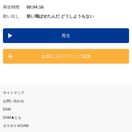
再生時間
00:04:16
お知らせ
よくあるご質問
歌い出し
笑い飛ばせたんだ どうしようもない
DAMの新曲・ランキングなど
再生
カラオケ最新情報をチェック！
お気に入りリストに追加
自宅でカラオケ歌い放題！
家族や友達と一緒に！練習にも！
サイトマップ
お問い合わせ
DAM
DAM★とも
カラオケ＠DAM