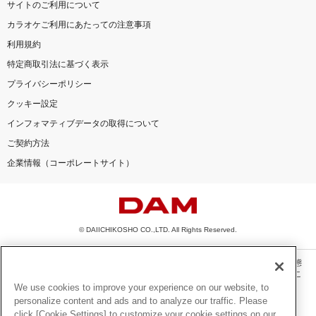
サイトのご利用について
カラオケご利用にあたっての注意事項
利用規約
特定商取引法に基づく表示
プライバシーポリシー
クッキー設定
インフォマティブデータの取得について
ご契約方法
企業情報（コーポレートサイト）
© DAIICHIKOSHO CO.,LTD. All Rights Reserved.
このサイトに掲載されている一切の文章・画像・写真・動画・音声等を、手段や形態
を問わず、著作権法の定める範囲を超えて無断で複製、転載、ファイル化などするこ
とを禁じます。
We use cookies to improve your experience on our website, to
personalize content and ads and to analyze our traffic. Please
楽曲及びコンテンツは、機種によりご利用いただけない場合があります。
click [Cookie Settings] to customize your cookie settings on our
楽曲及びコンテンツの配信日、配信内容が変更になる場合があります。