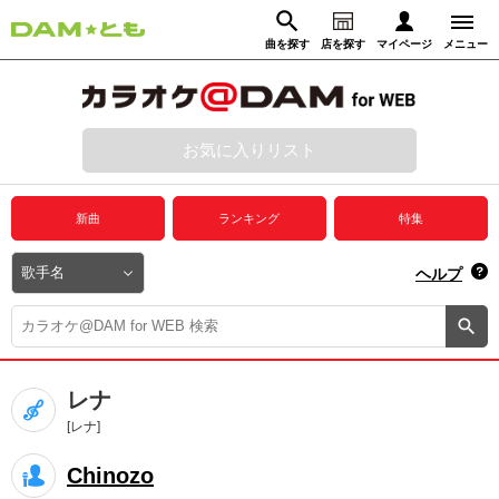
曲を探す
店を探す
マイページ
メニュー
ログイン
マイページ
お気に入りリスト
動画からさがす
録音からさがす
プレミアムサービス
新曲
ランキング
特集
DAM★とも動画
閉じる
ヘルプ
DAM★とも録音
カラオケ＠DAM
レナ
ユーザー検索
[レナ]
Chinozo
キャンペーン