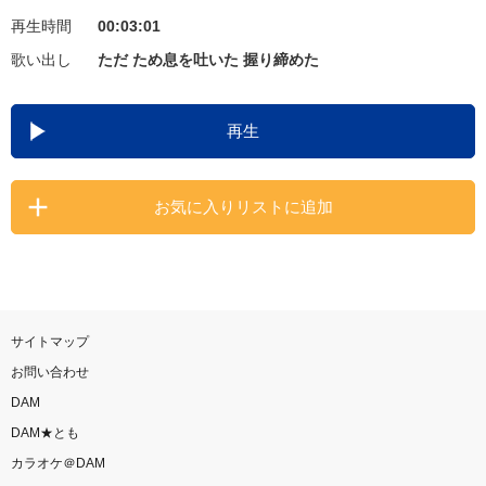
再生時間
00:03:01
お知らせ
よくあるご質問
歌い出し
ただ ため息を吐いた 握り締めた
DAMの新曲・ランキングなど
再生
カラオケ最新情報をチェック！
お気に入りリストに追加
自宅でカラオケ歌い放題！
家族や友達と一緒に！練習にも！
サイトマップ
お問い合わせ
DAM
DAM★とも
カラオケ＠DAM