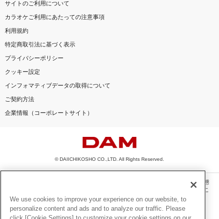
サイトのご利用について
カラオケご利用にあたっての注意事項
利用規約
特定商取引法に基づく表示
プライバシーポリシー
クッキー設定
インフォマティブデータの取得について
ご契約方法
企業情報（コーポレートサイト）
© DAIICHIKOSHO CO.,LTD. All Rights Reserved.
このサイトに掲載されている一切の文章・画像・写真・動画・音声等を、手段や形態
を問わず、著作権法の定める範囲を超えて無断で複製、転載、ファイル化などするこ
とを禁じます。
We use cookies to improve your experience on our website, to
personalize content and ads and to analyze our traffic. Please
楽曲及びコンテンツは、機種によりご利用いただけない場合があります。
click [Cookie Settings] to customize your cookie settings on our
楽曲及びコンテンツの配信日、配信内容が変更になる場合があります。