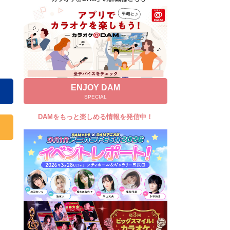
キャンペーン
お知らせ
よくあるご質問
DAMの新曲・ランキングなど
カラオケ最新情報をチェック！
ENJOY DAM
SPECIAL
DAMをもっと楽しめる情報を発信中！
自宅でカラオケ歌い放題！
家族や友達と一緒に！練習にも！