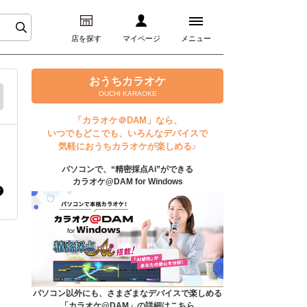
店を探す
マイページ
メニュー
ログイン
おうちカラオケ
OUCHI KARAOKE
マイページ
「カラオケ＠DAM」なら、
いつでもどこでも、いろんなデバイスで
プレミアムサービス
気軽におうちカラオケが楽しめる♪
パソコンで、“精密採点Ai”ができる
DAM★とも動画
カラオケ@DAM for Windows
DAM★とも録音
カラオケ＠DAM
ユーザー検索
パソコン以外にも、さまざまなデバイスで楽しめる
「カラオケ@DAM」の詳細はこちら