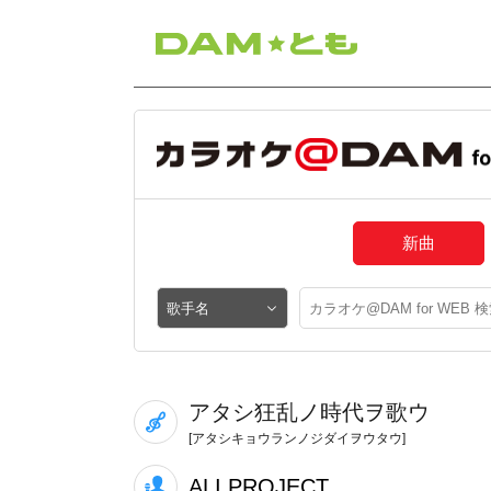
新曲
アタシ狂乱ノ時代ヲ歌ウ
[アタシキョウランノジダイヲウタウ]
ALI PROJECT