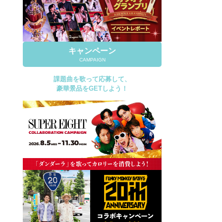
キャンペーン
CAMPAIGN
課題曲を歌って応募して、
豪華景品をGETしよう！