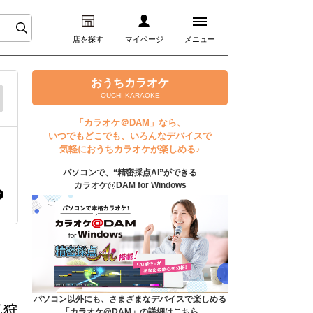
店を探す
マイページ
メニュー
ログイン
おうちカラオケ
OUCHI KARAOKE
マイページ
「カラオケ＠DAM」なら、
いつでもどこでも、いろんなデバイスで
プレミアムサービス
気軽におうちカラオケが楽しめる♪
パソコンで、“精密採点Ai”ができる
DAM★とも動画
カラオケ@DAM for Windows
DAM★とも録音
カラオケ＠DAM
ユーザー検索
パソコン以外にも、さまざまなデバイスで楽しめる
乙狩
「カラオケ@DAM」の詳細はこちら