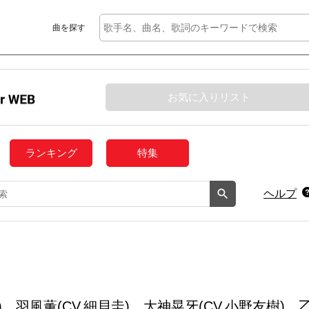
曲を探す
お気に入りリスト
ランキング
特集
ヘルプ
樹)、羽風薫(CV.細貝圭)、大神晃牙(CV.小野友樹)、