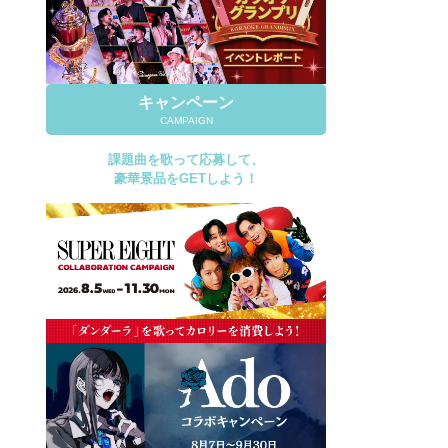
キャンペーン
CAMPAIGN
課題曲を歌って応募して、
豪華景品をGETしよう！