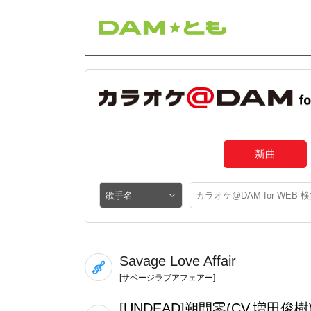
新曲
Savage Love Affair
[サベージラブアフェアー]
[UNDEAD]朔間零(CV.増田俊