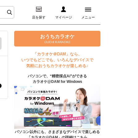
店を探す
マイページ
メニュー
ログイン
おうちカラオケ
OUCHI KARAOKE
マイページ
「カラオケ＠DAM」なら、
いつでもどこでも、いろんなデバイスで
プレミアムサービス
気軽におうちカラオケが楽しめる♪
パソコンで、“精密採点Ai”ができる
DAM★とも動画
カラオケ@DAM for Windows
DAM★とも録音
カラオケ＠DAM
ユーザー検索
パソコン以外にも、さまざまなデバイスで楽しめる
「カラオケ@DAM」の詳細はこちら