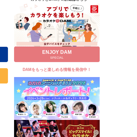
キャンペーン
お知らせ
よくあるご質問
DAMの新曲・ランキングなど
カラオケ最新情報をチェック！
ENJOY DAM
SPECIAL
DAMをもっと楽しめる情報を発信中！
自宅でカラオケ歌い放題！
家族や友達と一緒に！練習にも！