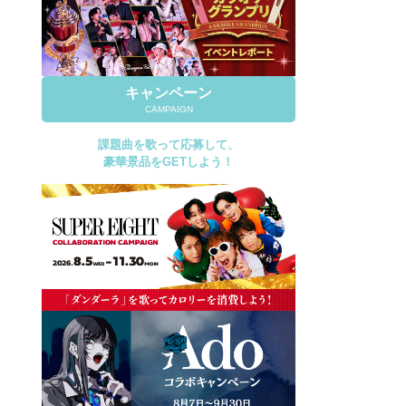
キャンペーン
CAMPAIGN
課題曲を歌って応募して、
豪華景品をGETしよう！