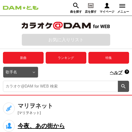
曲を探す
店を探す
マイページ
メニュー
ログイン
マイページ
お気に入りリスト
動画からさがす
録音からさがす
プレミアムサービス
新曲
ランキング
特集
DAM★とも動画
閉じる
ヘルプ
DAM★とも録音
カラオケ＠DAM
マリヲネット
ユーザー検索
[マリヲネット]
今夜、あの街から
キャンペーン