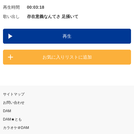
再生時間
00:03:18
お知らせ
よくあるご質問
歌い出し
存在意義なんてさ 足掻いて
DAMの新曲・ランキングなど
再生
カラオケ最新情報をチェック！
お気に入りリストに追加
自宅でカラオケ歌い放題！
家族や友達と一緒に！練習にも！
サイトマップ
お問い合わせ
DAM
DAM★とも
カラオケ＠DAM