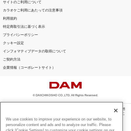
サイトのご利用について
カラオケご利用にあたっての注意事項
利用規約
特定商取引法に基づく表示
プライバシーポリシー
クッキー設定
インフォマティブデータの取得について
ご契約方法
企業情報（コーポレートサイト）
© DAIICHIKOSHO CO.,LTD. All Rights Reserved.
このサイトに掲載されている一切の文章・画像・写真・動画・音声等を、手段や形態
を問わず、著作権法の定める範囲を超えて無断で複製、転載、ファイル化などするこ
とを禁じます。
We use cookies to improve your experience on our website, to
personalize content and ads and to analyze our traffic. Please
楽曲及びコンテンツは、機種によりご利用いただけない場合があります。
click [Cookie Settings] to customize your cookie settings on our
楽曲及びコンテンツの配信日、配信内容が変更になる場合があります。