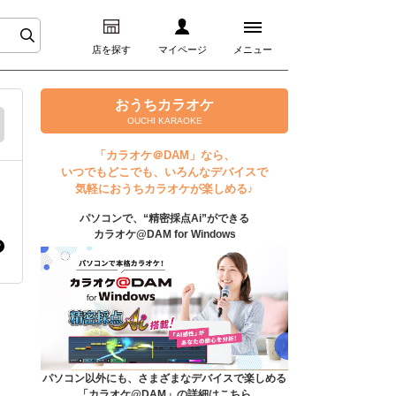
店を探す
マイページ
メニュー
ログイン
おうちカラオケ
OUCHI KARAOKE
マイページ
「カラオケ＠DAM」なら、
いつでもどこでも、いろんなデバイスで
プレミアムサービス
気軽におうちカラオケが楽しめる♪
パソコンで、“精密採点Ai”ができる
DAM★とも動画
カラオケ@DAM for Windows
DAM★とも録音
カラオケ＠DAM
ユーザー検索
パソコン以外にも、さまざまなデバイスで楽しめる
「カラオケ@DAM」の詳細はこちら