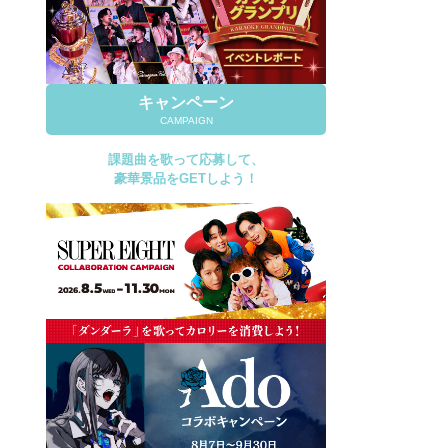
キャンペーン
CAMPAIGN
課題曲を歌って応募して、
豪華景品をGETしよう！