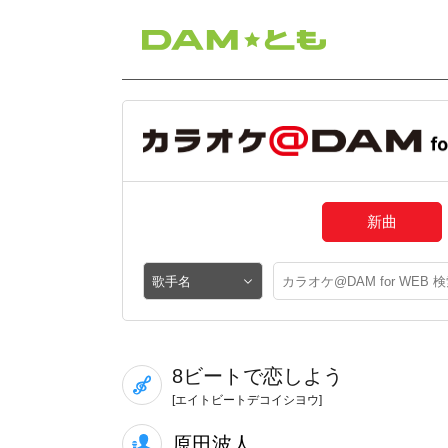
新曲
8ビートで恋しよう
[エイトビートデコイシヨウ]
原田波人