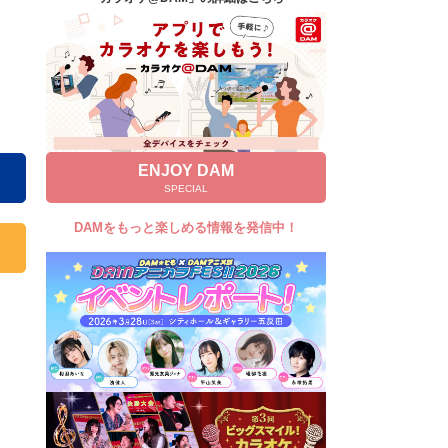
キャンペーン
お知らせ
よくあるご質問
DAMの新曲・ランキングなど
カラオケ最新情報をチェック！
ENJOY DAM
SPECIAL
DAMをもっと楽しめる情報を発信中！
自宅でカラオケ歌い放題！
家族や友達と一緒に！練習にも！