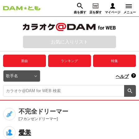
曲を探す
店を探す
マイページ
メニュー
ログイン
マイページ
お気に入りリスト
動画からさがす
録音からさがす
プレミアムサービス
新曲
ランキング
特集
DAM★とも動画
閉じる
ヘルプ
DAM★とも録音
カラオケ＠DAM
不完全ドリーマー
ユーザー検索
[フカンゼンドリーマー]
愛美
キャンペーン