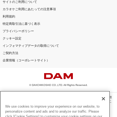
サイトのご利用について
カラオケご利用にあたっての注意事項
利用規約
特定商取引法に基づく表示
プライバシーポリシー
クッキー設定
インフォマティブデータの取得について
ご契約方法
企業情報（コーポレートサイト）
© DAIICHIKOSHO CO.,LTD. All Rights Reserved.
このサイトに掲載されている一切の文章・画像・写真・動画・音声等を、手段や形態
を問わず、著作権法の定める範囲を超えて無断で複製、転載、ファイル化などするこ
とを禁じます。
We use cookies to improve your experience on our website, to
personalize content and ads and to analyze our traffic. Please
楽曲及びコンテンツは、機種によりご利用いただけない場合があります。
click [Cookie Settings] to customize your cookie settings on our
楽曲及びコンテンツの配信日、配信内容が変更になる場合があります。