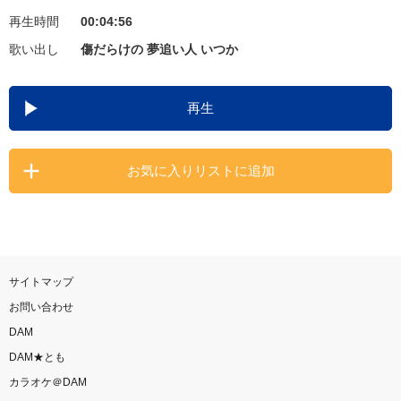
再生時間
00:04:56
お知らせ
よくあるご質問
歌い出し
傷だらけの 夢追い人 いつか
DAMの新曲・ランキングなど
再生
カラオケ最新情報をチェック！
お気に入りリストに追加
自宅でカラオケ歌い放題！
家族や友達と一緒に！練習にも！
サイトマップ
お問い合わせ
DAM
DAM★とも
カラオケ＠DAM