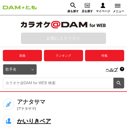
曲を探す
店を探す
マイページ
メニュー
ログイン
マイページ
お気に入りリスト
動画からさがす
録音からさがす
プレミアムサービス
新曲
ランキング
特集
DAM★とも動画
閉じる
ヘルプ
DAM★とも録音
カラオケ＠DAM
アナタサマ
ユーザー検索
[アナタサマ]
かいりきベア
キャンペーン