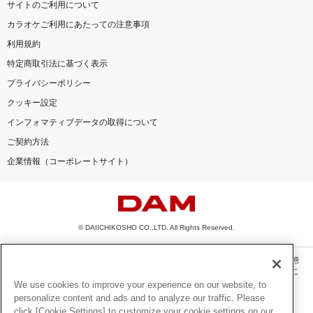
サイトのご利用について
カラオケご利用にあたっての注意事項
利用規約
特定商取引法に基づく表示
プライバシーポリシー
クッキー設定
インフォマティブデータの取得について
ご契約方法
企業情報（コーポレートサイト）
© DAIICHIKOSHO CO.,LTD. All Rights Reserved.
このサイトに掲載されている一切の文章・画像・写真・動画・音声等を、手段や形態
を問わず、著作権法の定める範囲を超えて無断で複製、転載、ファイル化などするこ
とを禁じます。
We use cookies to improve your experience on our website, to
personalize content and ads and to analyze our traffic. Please
楽曲及びコンテンツは、機種によりご利用いただけない場合があります。
click [Cookie Settings] to customize your cookie settings on our
楽曲及びコンテンツの配信日、配信内容が変更になる場合があります。