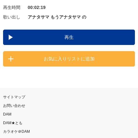
再生時間
00:02:19
お知らせ
よくあるご質問
歌い出し
アナタサマ もうアナタサマ の
DAMの新曲・ランキングなど
再生
カラオケ最新情報をチェック！
お気に入りリストに追加
自宅でカラオケ歌い放題！
家族や友達と一緒に！練習にも！
サイトマップ
お問い合わせ
DAM
DAM★とも
カラオケ＠DAM